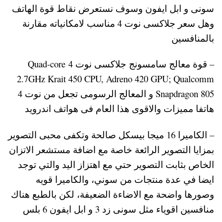
سونى و ابل ايفون وسوف نستعرض نقاط قوة الهاتف
وهل سعر جلاكسى نوت 4 مناسب لامكانياته مقارنة
بالمنافسين
– قوة معالج سامسونج جلاكسى نوت 4 Quad-core
2.7GHz Krait 450 CPU, Adreno 420 GPU; Qualcomm
Snapdragon 805 و المعالج الرسومى تجعل من نوت 4
هاتفا مميزات والاقوى هذا العام فى هواتف اندرويد
– الكاميرا 16 ميجا بيسكل صالحة وتكفى محبى التصوير
بمزايا التصوير الرائعة خاصة مع اضافة مستشعر الاتزان
الخاص بثابت التصوير حتي مع اهتزاز اليد والتي توجد
ايضا في عدة منتجات من سوني، والكاميرا قويه
وصورها واضحة مع الاضاءة الضعيفة، لكن بالطبع هناك
منافسين اقوياء مثل سونى زد 3 و ابل ايفون 6 بلس