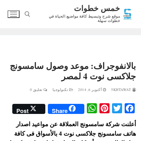
لتجاوز
خمس خطوات
لى
موقع شرح وتبسيط كافة مواضيع الحياة في
لمحتوى
خطوات سهلة
البحث عن:
بالانفوجراف: موعد وصول سامسونج
جلاكسى نوت 4 لمصر
5KHTAWAT
أكتوبر 6, 2014
تكنولوجيا
تعليق 0
W
Pi
T
Fa
Post
Share
ha
nt
wi
ce
أعلنت شركة سامسونج العملاقة عن مواعيد اصدار
ts
er
tte
bo
هاتف سامسونج جلاكسى نوت 4 بالأسواق فى كافة
A
es
r
ok