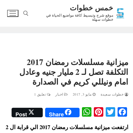
لتجاوز
خمس خطوات
لى
موقع شرح وتبسيط كافة مواضيع الحياة في
لمحتوى
خطوات سهلة
البحث عن:
ميزانية مسلسلات رمضان 2017
التكلفة تصل لـ 2 مليار جنيه وعادل
امام ونيللي كريم في الصدارة
خطوات سعيدة
مايو 3, 2017
اخبار
تعليق 1
W
Pi
T
Fa
Post
Share
ha
nt
wi
ce
ارتفعت ميزانية مسلسلات رمضان 2017 الي قرابة ال 2
ts
er
tte
bo