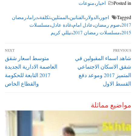
Posted in
اخبار
،
منوعات
Tagged
اجور
،
الدولار
،
الفنانين
،
الممثلين
،
تكلفة
،
دراما
،
رمضان
2017
،
صوم رمضان
،
عادل امام
،
غادة عادل
،
مسلسلات
2015
،
مسلسلات رمضان 2017
،
نيللي كريم
تصفّح
NEXT
PREVIOUS
المقالات
Next
Previous
شاهد اسماء المقبولين في
متوسط اسعار شقق
post:
post:
شقق الاسكان الاجتماعي
العاصمة الادارية الجديدة
المتميز 2017 وموعد دفع
2017 التابعة للحكومة
القسط الاول
والقطاع الخاص
مواضيع مماثلة