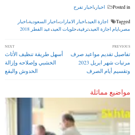
Posted in
اخبار
،
اخبار تفرح
Tagged
اجازة العيد
،
اخبار الامارات
،
اخبار السعودية
،
اخبار
مصر
،
ايام اجازة العيد
،
ترفية
،
حلويات العيد
،
عيد الفطر 2018
تصفّح
NEXT
PREVIOUS
المقالات
Next
Previous
تفاصيل تقديم مواعيد صرف
أسهل طريقة تنظيف الأثاث
post:
post:
مرتبات شهر ابريل 2023
الخشبي وإصلاحه وإزالة
وتقسيم أيام الصرف
الخدوش والبقع
مواضيع مماثلة