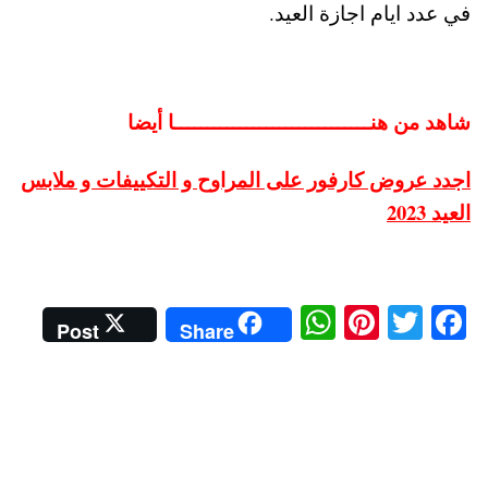
في عدد ايام اجازة العيد.
شاهد من هنــــــــــــــــــــــــــــــا أيضا
اجدد عروض كارفور على المراوح و التكييفات و ملابس
العيد 2023
W
Pi
T
Fa
Post
Share
ha
nt
wi
ce
ts
er
tte
bo
A
es
r
ok
pp
t