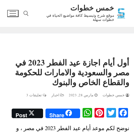
لتجاوز
خمس خطوات
لى
موقع شرح وتبسيط كافة مواضيع الحياة في
لمحتوى
خطوات سهلة
البحث عن:
أول أيام اجازة عيد الفطر 2023 في
مصر والسعودية والامارات للحكومة
والقطاع الخاص والبنوك
خمس خطوات
مارس 28, 2023
اخبار
تعليقات 3
W
Pi
T
Fa
Post
Share
ha
nt
wi
ce
نوضح لكم موعد أيام عيد الفطر 2023 في مصر ، و
ts
er
tte
bo