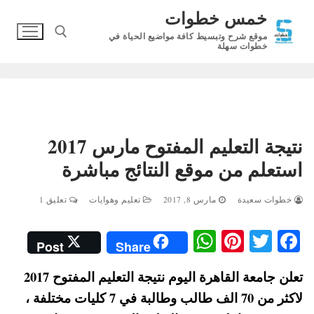
لتجاوز
خمس خطوات
لى
موقع شرح وتبسيط كافة مواضيع الحياة في
لمحتوى
خطوات سهلة
البحث عن:
نتيجة التعليم المفتوح مارس 2017
استعلم من موقع النتائج مباشرة
خطوات سعيدة
مارس 8, 2017
تعليم وهوايات
تعليق 1
W
Pi
T
Fa
Post
Share
ha
nt
wi
ce
تعلن جامعة القاهرة اليوم نتيجة التعليم المفتوح 2017
ts
er
tte
bo
لاكثر من 70 الف طالب وطالبة في 7 كليات مختلفة ،
A
es
r
ok