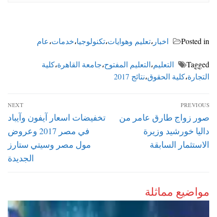
Posted in
اخبار
،
تعليم وهوايات
،
تكنولوجيا
،
خدمات
،
عام
Tagged
التعليم
،
التعليم المفتوح
،
جامعة القاهرة
،
كلية
التجارة
،
كلية الحقوق
،
نتائج 2017
تصفّح
NEXT
PREVIOUS
المقالات
Next
Previous
صور زواج طارق عامر من
تخفيضات اسعار آيفون وآيباد
post:
post:
داليا خورشيد وزيرة
في مصر 2017 وعروض
الاستثمار السابقة
مول مصر وسيتي ستارز
الجديدة
مواضيع مماثلة