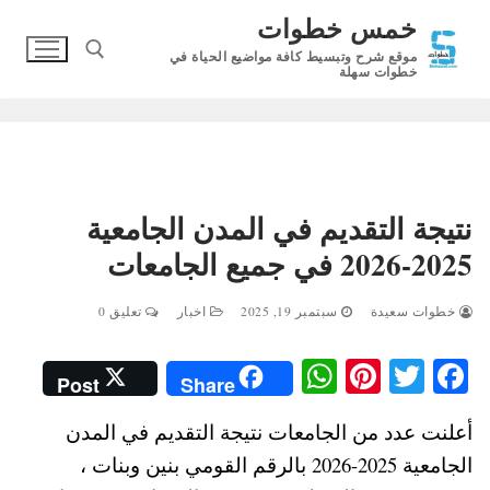
لتجاوز
خمس خطوات
لى
موقع شرح وتبسيط كافة مواضيع الحياة في
لمحتوى
خطوات سهلة
البحث عن:
نتيجة التقديم في المدن الجامعية
2025-2026 في جميع الجامعات
خطوات سعيدة
سبتمبر 19, 2025
اخبار
تعليق 0
W
Pi
T
Fa
Post
Share
ha
nt
wi
ce
أعلنت عدد من الجامعات نتيجة التقديم في المدن
ts
er
tte
bo
الجامعية 2025-2026 بالرقم القومي بنين وبنات ،
A
es
r
ok