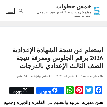
لتجاوز
خمس خطوات
لى
موقع شرح وتبسيط كافة مواضيع الحياة في
لمحتوى
خطوات سهلة
البحث عن:
استعلم عن نتيجة الشهادة الإعدادية
2026 برقم الجلوس ومعرفة نتيجة
الصف الثالث الإعدادي بالدرجات
خطوات سعيدة
يناير 24, 2026
تعليم وهوايات
تعليق 1
W
Pi
T
Fa
Post
Share
ha
nt
wi
ce
تعلن مديرية التربية والتعليم في القاهرة والجيزة وجميع
ts
er
tte
bo