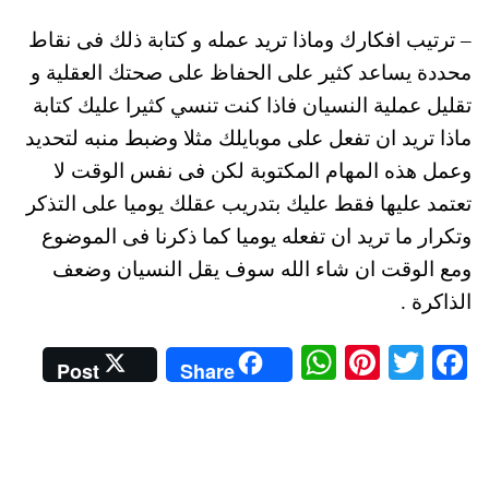
– ترتيب افكارك وماذا تريد عمله و كتابة ذلك فى نقاط
محددة يساعد كثير على الحفاظ على صحتك العقلية و
تقليل عملية النسيان فاذا كنت تنسي كثيرا عليك كتابة
ماذا تريد ان تفعل على موبايلك مثلا وضبط منبه لتحديد
وعمل هذه المهام المكتوبة لكن فى نفس الوقت لا
تعتمد عليها فقط عليك بتدريب عقلك يوميا على التذكر
وتكرار ما تريد ان تفعله يوميا كما ذكرنا فى الموضوع
ومع الوقت ان شاء الله سوف يقل النسيان وضعف
الذاكرة .
W
Pi
T
Fa
Post
Share
ha
nt
wi
ce
ts
er
tte
bo
A
es
r
ok