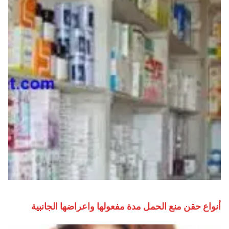
أنواع حقن منع الحمل مدة مفعولها واعراضها الجانبية