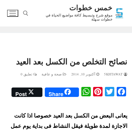
لتجاوز
خمس خطوات
لى
موقع شرح وتبسيط كافة مواضيع الحياة في
لمحتوى
خطوات سهلة
البحث عن:
نصائح التخلص من الكسل بعد العيد
5KHTAWAT
أكتوبر 10, 2014
صحة و عافية
تعليق 0
W
Pi
T
Fa
Post
Share
ha
nt
wi
ce
ts
er
tte
bo
يعانى البعض من الكسل بعد العيد خصوصا اذا كانت
A
es
r
ok
t
pp
الاجازة لمدة طويلة فيقل النشاط فى بداية يوم عمل