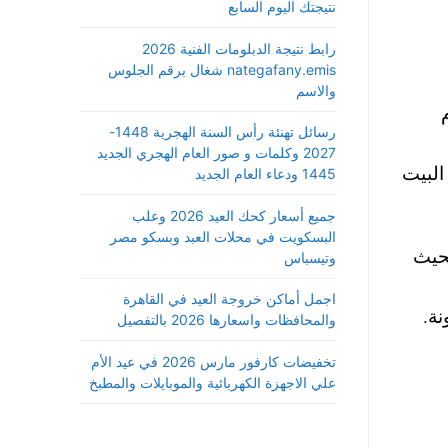
نتيجتك اليوم السابع
رابط نتيجة الدبلومات الفنية 2026
nategafany.emis شغال برقم الجلوس
والاسم
 يقوم
رسائل تهنئة رأس السنة الهجرية 1448-
2027 وكلمات و صور العام الهجري الجديد
البيت
1445 ودعاء العام الجديد
جميع أسعار كحك العيد 2026 وعلب
البسكويت في محلات العبد وبسكو مصر
ي قليلا ، بحيث
وتيسباس
اجمل أماكن خروجة العيد في القاهرة
ة.
والمحافظات واسعارها 2026 بالتفصيل
تخفيضات كارفور مارس 2026 في عيد الأم
علي الاجهزة الكهربائية والموبايلات والمطبخ