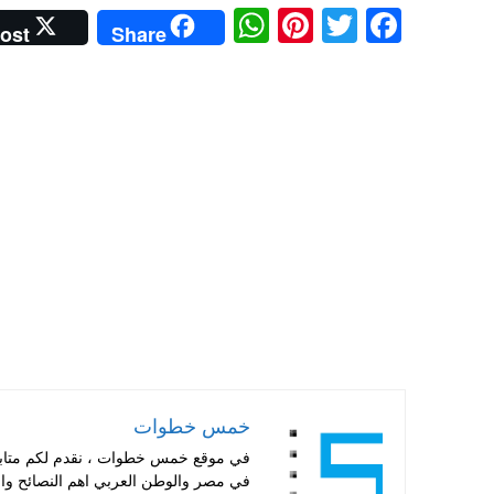
W
Pi
T
Fa
ost
Share
ha
nt
wi
ce
ts
er
tte
bo
A
es
r
ok
pp
t
خمس خطوات
في موقع خمس خطوات ، نقدم لكم متابعة 
في مصر والوطن العربي اهم النصائح والا