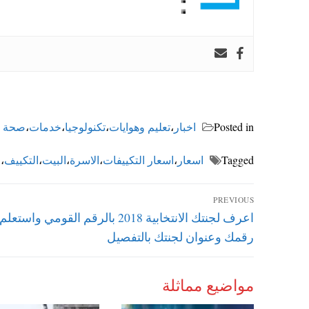
Posted in
اخبار
،
تعليم وهوايات
،
تكنولوجيا
،
خدمات
،
صحة و
Tagged
اسعار
،
اسعار التكييفات
،
الاسرة
،
البيت
،
التكييف
،
ا
تصفّح
PREVIOUS
Previous
اعرف لجنتك الانتخابية 2018 بالرقم القومي واس
المقالات
post:
رقمك وعنوان لجنتك بالتفصيل
مواضيع مماثلة