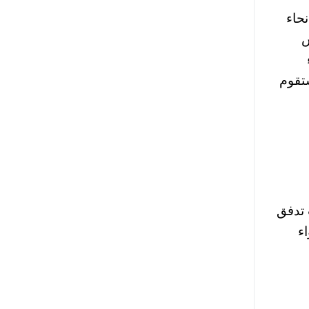
حاء
س
تقوم
 تدفق
ء