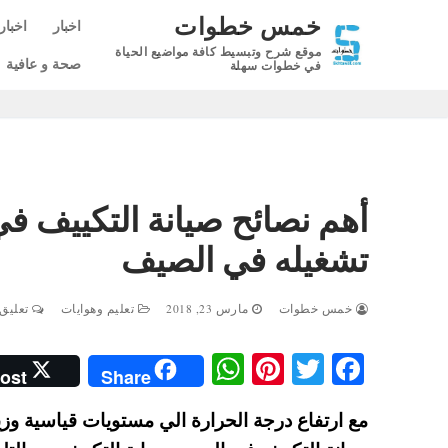
لتجاوز
خمس خطوات
اخبار
اخبار
لى
موقع شرح وتبسيط كافة مواضيع الحياة
لمحتوى
صحة و عافية
في خطوات سهلة
أهم نصائح صيانة التكييف في
تشغيله في الصيف
خمس خطوات
مارس 23, 2018
تعليم وهوايات
تعليق 0
W
Pi
T
Fa
ost
Share
ha
nt
wi
ce
مع ارتفاع درجة الحرارة الي مستويات قياسية وزي
ts
er
tte
bo