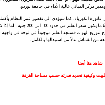
مدير مركز المباني عالية الأداء في جامعة بوردو.
قذر يُمكن أن يُضيف من 5% إلى 15% على فاتورة الكهرباء، كما سيؤدي إلى تقصير عمر النظام بأكمل
ولحسن الحظ، فاستبدال الفلاتر أمرٌ رخيص، فعادةً ما يكون سعر الفلتر في حدود 100 الي 200 جنيه
split) دون مسارات صاج لتوزيع الهواء، فستجد الفلتر موجوداً في لوحة في واجهة
ة من القماش بدلاً من استبدالها بالكامل.
شاهد هنا أيضا
لبيت
وكيفية تحديد قدرته حسب مساحة الغرفة