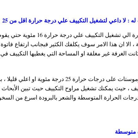
ه : لا داعي لتشغيل التكييف علي درجة حرارة اقل من 25
يلجأ البعض خاصة في شهور الصيف شديدة الحرارة الي تشغيل التكييف علي درجة حرارة 16 مئوية حتي
 ، الا ان هذا الامر سوف يكلفك الكثير فبجانب ارتفاع فاتوة
نت الغرفة غير مغلقة او المساحة التي يغطيها التكييف في 
لذلك ينصح خبراء صيانة التكييفات الي تعديل الثرموستات على درجات حرارة 25 درجة مئوية او اعل
ييف ، حيث يمكنك تشغيل مراوح التكييف حيث تبين الأبحاث
درجات الحرارة المتوسطة والشعر بالبرودة اسرع من السخون
ة متوسطة