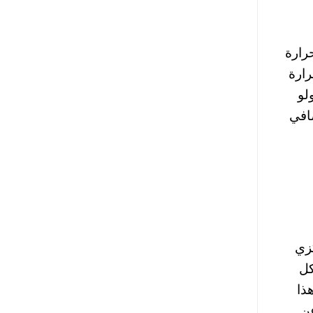
رارة
رارة
لو
ضافي
كزي
ة كل
ذا
عن