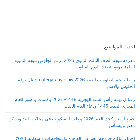
احدث المواضيع
معرفة نتيجة الصف الثالث الثانوي 2026 برقم الجلوس نتيجة الثانوية
العامة موقع نتيجتك اليوم السابع
رابط نتيجة الدبلومات الفنية 2026 nategafany.emis شغال برقم
الجلوس والاسم
رسائل تهنئة رأس السنة الهجرية 1448- 2027 وكلمات و صور العام
الهجري الجديد 1445 ودعاء العام الجديد
جميع أسعار كحك العيد 2026 وعلب البسكويت في محلات العبد وبسكو
مصر وتيسباس
اجمل أماكن خروجة العيد في القاهرة والمحافظات واسعارها 2026