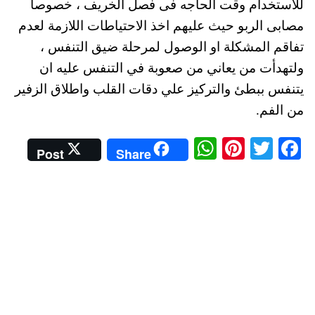
للاستخدام وقت الحاجه فى فصل الخريف ، خصوصا
مصابى الربو حيث عليهم اخذ الاحتياطات اللازمة لعدم
تفاقم المشكلة او الوصول لمرحلة ضيق التنفس ،
ولتهدأت من يعاني من صعوبة في التنفس عليه ان
يتنفس ببطئ والتركيز علي دقات القلب واطلاق الزفير
من الفم.
W
Pi
T
Fa
Post
Share
ha
nt
wi
ce
ts
er
tte
bo
A
es
r
ok
pp
t