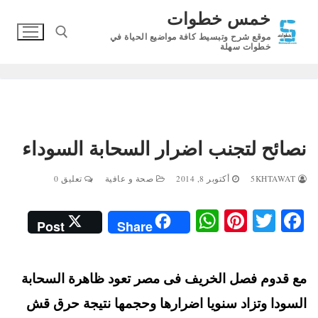
لتجاوز
خمس خطوات
لى
موقع شرح وتبسيط كافة مواضيع الحياة في
لمحتوى
خطوات سهلة
البحث عن:
نصائح لتجنب اضرار السحابة السوداء
5KHTAWAT
أكتوبر 8, 2014
صحة و عافية
تعليق 0
W
Pi
T
Fa
Post
Share
ha
nt
wi
ce
ts
er
tte
bo
مع قدوم فصل الخريف فى مصر تعود ظاهرة السحابة
A
es
r
ok
t
pp
السودا وتزاد سنويا اضرارها وحجمها نتيجة حرق قش