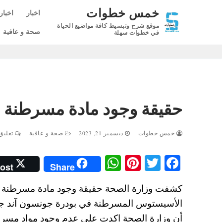
لتجاوز
خمس خطوات
اخبار
اخبار
لى
موقع شرح وتبسيط كافة مواضيع الحياة
لمحتوى
صحة و عافية
في خطوات سهلة
حقيقة وجود مادة مسرطنة في
خمس خطوات
ديسمبر 21, 2023
صحة و عافية
تعليق 
W
Pi
T
Fa
ost
Share
ha
nt
wi
ce
كشفت وزارة الصحة حقيقة وجود مادة مسرطنة في ب
ts
er
tte
bo
الأسيستوس المسرطنة في بودرة جونسون آند جون
A
es
r
ok
أن وزارة الصحة اكدت على عدم وجود مواد مسرطنة