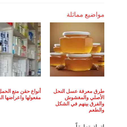
مواضيع مماثلة
طرق معرفة عسل النحل
أنواع حقن منع الحمل
الأصلي والمغشوش
مفعولها واعراضها الج
والفرق بينهم في الشكل
والطعم
اترك تعليقاً