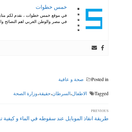
خمس خطوات
في موقع خمس خطوات ، نقدم لكم متابعة 
في مصر والوطن العربي اهم النصائح والا
Posted in
صحة و عافية
Tagged
الاطفال
،
السرطان
،
حقيقة
،
وزارة الصحة
تصفّح
PREVIOUS
Previous
طريقة انقاذ الموبايل عند سقوطه في الماء و كيفية ت
المقالات
post: