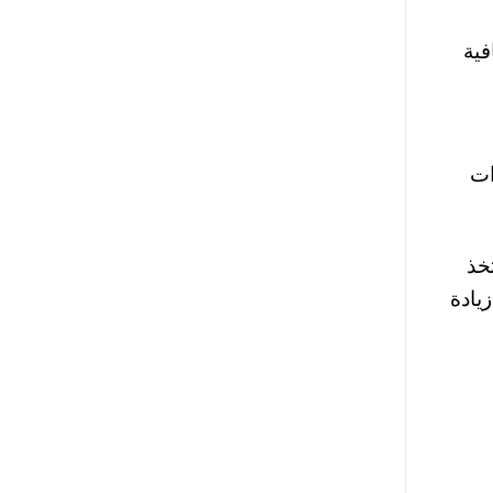
فية
ات
خذ
يادة