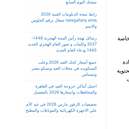
نتيجتك اليوم السابع
رابط نتيجة الدبلومات الفنية 2026
nategafany.emis شغال برقم الجلوس
والاسم
خاصة
رسائل تهنئة رأس السنة الهجرية 1448-
2027 وكلمات و صور العام الهجري الجديد
1445 ودعاء العام الجديد
بمادة
جميع أسعار كحك العيد 2026 وعلب
البسكويت في محلات العبد وبسكو مصر
محتوية
وتيسباس
اجمل أماكن خروجة العيد في القاهرة
والمحافظات واسعارها 2026 بالتفصيل
تخفيضات كارفور مارس 2026 في عيد الأم
علي الاجهزة الكهربائية والموبايلات والمطبخ