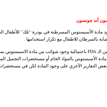
سون آند جونسون
د مادة الأسيستوس المسرطنة في بودرة “تلك” للأطفال ال
بة بالسرطان للاطفال مع تكرار استخدامها .
كما اشارت التقارير إلى أن هناك منشور محدث من الـ FDA باحتمالية وجود شوائب من مادة الاسبستوس 
بعمل مسح عن وجود مادة الأسبستوس بالمواد الخام أو مستحضرات التجميل ال
دت بعض التقارير الآخري على وجود المادة لكن في مستحضرات