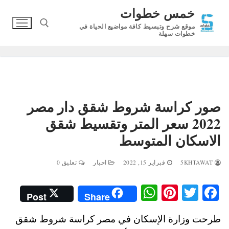
لتجاوز
خمس خطوات
لى
موقع شرح وتبسيط كافة مواضيع الحياة في
لمحتوى
خطوات سهلة
البحث عن:
صور كراسة شروط شقق دار مصر
2022 سعر المتر وتقسيط شقق
الاسكان المتوسط
5KHTAWAT
فبراير 15, 2022
اخبار
تعليق 0
W
Pi
T
Fa
Post
Share
ha
nt
wi
ce
طرحت وزارة اﻹسكان في مصر كراسة شروط شقق
ts
er
tte
bo