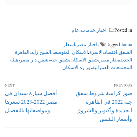
Posted in
اخبار
،
خدمات
،
عام
Janna
Tagged
،
اخبار مصر
،
اسعار
الشقق
،
اقتصاد
،
الاسرة
،
الاسكان المتوسط
،
الشيخ زايد
،
القاهرة
الجديدة
،
دار مصر
،
شقق الاسكان
،
شقق جنة
،
شقق دار مصر
،
هيئة
المجتمعات العمرانية
،
وزارة الاسكان
تصفّح
NEXT
PREVIOUS
المقالات
Next
Previous
صور كراسة شروط شقق
أفضل سيارة سيدان في
post:
post:
جنة 2022 في القاهرة
مصر 2022-2023 سعرها
الجديدة وأكتوبر والشروق
ومواصفاتها بالتفصيل
وأسعار الشقق