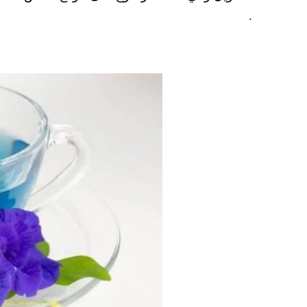
pp
t
.