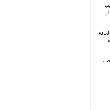
يب
أو
لجافة
ة
ة ،