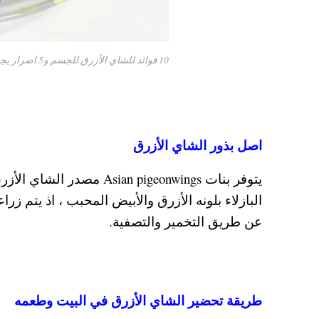
10 فوائد للشاي الأزرق للجسم و5 اضرار يجب الحذر منها
اصل بذور الشاي الأزرق
يتوفر بنات an pigeonwings
البازلاء بلونه الأزرق والأبيض المحبب ، اذ يتم 
عن طريق التخمير والتصفية.
طريقة تحضير الشاي الأزرق في البيت وطعمه