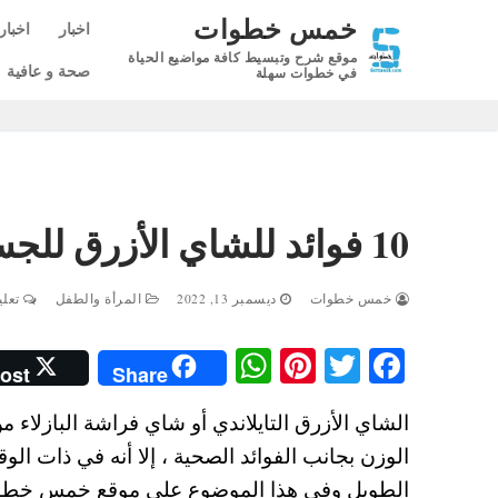
لتجاوز
خمس خطوات
اخبار
اخبار
لى
موقع شرح وتبسيط كافة مواضيع الحياة
لمحتوى
صحة و عافية
في خطوات سهلة
10 فوائد للشاي الأزرق للجسم و5 اضرار يجب الحذر منها
خمس خطوات
ديسمبر 13, 2022
المرأة والطفل
تعليق
W
Pi
T
Fa
ost
Share
ha
nt
wi
ce
الشاي الأزرق التايلاندي أو شاي فراشة البازلا
ts
er
tte
bo
الوزن بجانب الفوائد الصحية ، إلا أنه في ذات ال
A
es
r
ok
الطويل وفي هذا الموضوع على موقع خمس خطوا