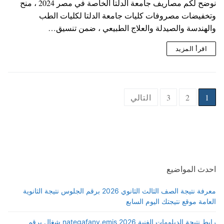
نوضح لكم مصاريف جامعة الدلتا الخاصة في مصر 2024 ، منح
وتخفيضات مصروفات كليات جامعة الدلتا لكليات الطب
والهندسة والصيدلة والعلاج الطبيعي ، ضمن تنسيق…
اقرأ المزيد
Posts
1
2
3
التالي
pagination
احدث المواضيع
معرفة نتيجة الصف الثالث الثانوي 2026 برقم الجلوس نتيجة الثانوية
العامة موقع نتيجتك اليوم السابع
رابط نتيجة الدبلومات الفنية 2026 nategafany.emis شغال برقم