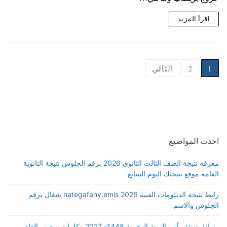
اقرأ المزيد
Posts
1
2
التالي
pagination
احدث المواضيع
معرفة نتيجة الصف الثالث الثانوي 2026 برقم الجلوس نتيجة الثانوية
العامة موقع نتيجتك اليوم السابع
رابط نتيجة الدبلومات الفنية 2026 nategafany.emis شغال برقم
الجلوس والاسم
رسائل تهنئة رأس السنة الهجرية 1448- 2027 وكلمات و صور العام