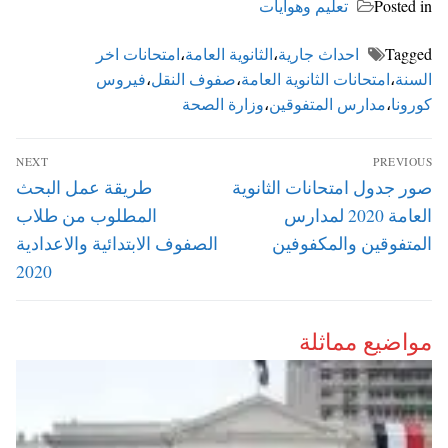
Posted in
تعليم وهوايات
Tagged
احداث جارية
،
الثانوية العامة
،
امتحانات اخر
السنة
،
امتحانات الثانوية العامة
،
صفوف النقل
،
فيروس
كورونا
،
مدارس المتفوقين
،
وزارة الصحة
تصفّح
NEXT
PREVIOUS
المقالات
Next
Previous
صور جدول امتحانات الثانوية
طريقة عمل البحث
post:
post:
العامة 2020 لمدارس
المطلوب من طلاب
المتفوقين والمكفوفين
الصفوف الابتدائية والاعدادية
2020
مواضيع مماثلة