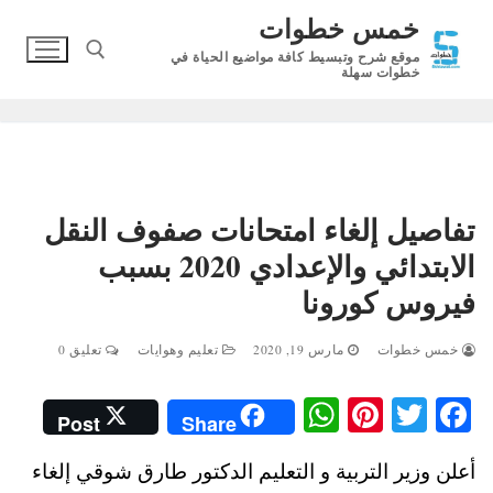
لتجاوز
خمس خطوات
لى
موقع شرح وتبسيط كافة مواضيع الحياة في
لمحتوى
خطوات سهلة
البحث عن:
تفاصيل إلغاء امتحانات صفوف النقل
الابتدائي والإعدادي 2020 بسبب
فيروس كورونا
خمس خطوات
مارس 19, 2020
تعليم وهوايات
تعليق 0
W
Pi
T
Fa
Post
Share
ha
nt
wi
ce
أعلن وزير التربية و التعليم الدكتور طارق شوقي إلغاء
ts
er
tte
bo