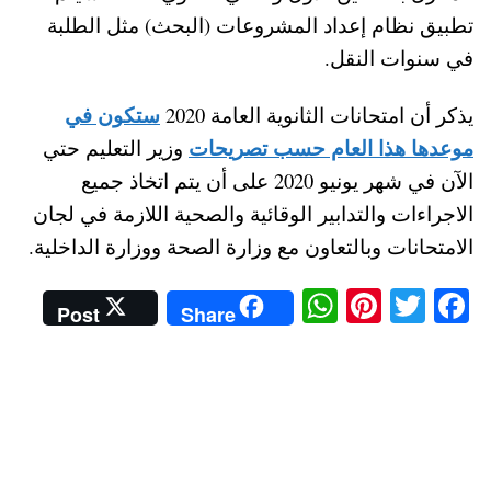
تطبيق نظام إعداد المشروعات (البحث) مثل الطلبة
في سنوات النقل.
ستكون في
يذكر أن امتحانات الثانوية العامة 2020
موعدها هذا العام حسب تصريحات
وزير التعليم حتي
الآن في شهر يونيو 2020 على أن يتم اتخاذ جميع
الاجراءات والتدابير الوقائية والصحية اللازمة في لجان
الامتحانات وبالتعاون مع وزارة الصحة ووزارة الداخلية.
W
Pi
T
Fa
Post
Share
ha
nt
wi
ce
ts
er
tte
bo
A
es
r
ok
pp
t