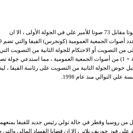
وكان بلاتر قد حصل علي وحصل بلاتر على 133 صوتا مقابل 73 صوتا للأمير علي في الجولة الأولى ، الا ان
لوائح الفيفا حددت أن
لى من التصويت أو الاحتكام للجولة الثانية من التصويت التي
تحسم لصالح المرشح الذي يحصل على (50 بالمئة + 1) من أصوات الجمعية العمومية ، مما استدعي جول
 قبل خوض الجولة الثانية من التصويت على رئاسة الفيفا ، لي
علي التوالي منذ عام 1998.
كل من روسيا وقطر في حالة تولي رئيس جديد للفيفا بمنعهم
 2018 و 2022 كل ذلك ساعد علي فوز جوزيف بلاتر ، الا ان قضايا الفساد المالي وال