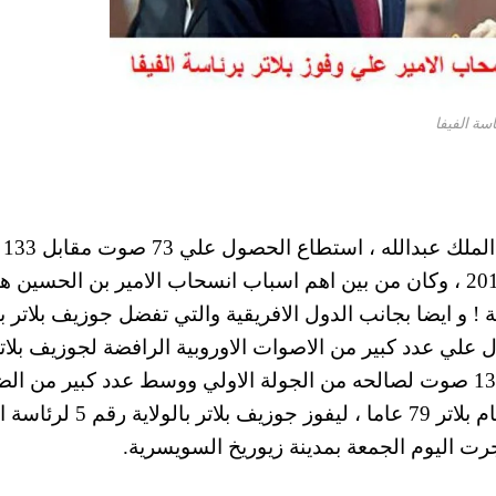
سة الفيفا
واستطاع
في الجولة الاولي للتصويت في انتخابات الفيفا 2015 ، وكان من بين اهم اسباب انسحاب الامير بن الحسين
! و ايضا بجانب الدول الافريقية والتي تفضل جوزيف بلاتر
ل علي عدد كبير من الاصوات الاوروبية الرافضة لجوزيف بلات
بقوة بجانب دول آسيا ، ومع حسم بلاتر اكثر من 133 صوت لصالحه من الجولة الاولي ووسط عدد كبير م
علي الامير علي بن الحسين قرر الانسحاب من امام بلاتر 79 عاما ، ليفوز جو
 جرت اليوم الجمعة بمدينة زيوريخ السويسرية.