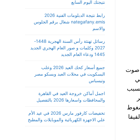
نتيجتك اليوم السابع
رابط نتيجة الدبلومات الفنية 2026
nategafany.emis شغال برقم الجلوس
والاسم
رسائل تهنئة رأس السنة الهجرية 1448-
2027 وكلمات و صور العام الهجري الجديد
1445 ودعاء العام الجديد
جميع أسعار كحك العيد 2026 وعلب
 الامير بن الحسين الامير الاردني شقيق الملك عبدالله ، استطاع الحصول علي 73 صوت مقابل 133 صوت
البسكويت في محلات العبد وبسكو مصر
 هي
وتيسباس
 بسبب
اجمل أماكن خروجة العيد في القاهرة
ر
والمحافظات واسعارها 2026 بالتفصيل
ن الضغوط
تخفيضات كارفور مارس 2026 في عيد الأم
زيف بلاتر بالولاية رقم 5 لرئاسة الفيفا
علي الاجهزة الكهربائية والموبايلات والمطبخ