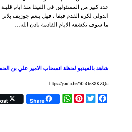
عدد كبير من المسئولين في الفيفا منذ ايام قليل
الدولي لكرة القدم فيفا ، فهل ينعم جوزيف بلاتر ب
ما سوف تكشفه الايام القادمة باذن الله…
شاهد بالفيديو لحظة انسحاب الامير علي بن الح
https://youtu.be/50bOeS8KZQc
W
Pi
T
Fa
ost
Share
ha
nt
wi
ce
ts
er
tte
bo
A
es
r
ok