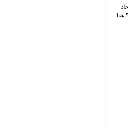
اد
 هذا