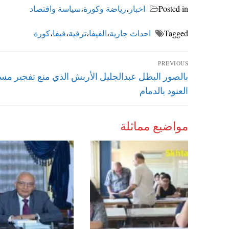
Posted in
اخبار
،
رياضة وكورة
،
سياسة واقتصاد
Tagged
احداث جارية
،
الفيفا
،
ترفية
،
فيفا
،
كورة
تصفّح
PREVIOUS
Previous
بالصور البطل عبدالجليل الأربش الذي منع تفجير مس
المقالات
post:
العنود بالدمام
مواضيع مماثلة