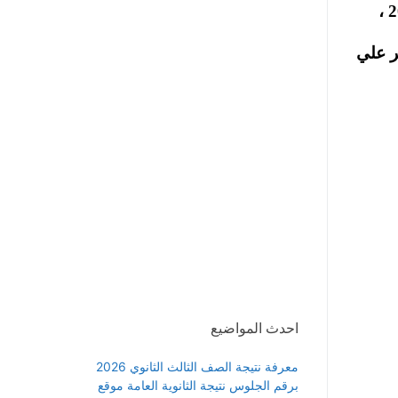
انسحب الامير علي بن الحسين من جولة الاعادة امام السويسري جوزيف بلاتر في انتخابات رئاسة الفيفا 2015 ،
ر على 133 صوتا مقابل 73 صوتا للأمير علي
احدث المواضيع
معرفة نتيجة الصف الثالث الثانوي 2026
برقم الجلوس نتيجة الثانوية العامة موقع