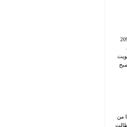
 يحصل المرشح على ثلثي عدد أصوات الجمعية العمومية (كونجرس) الفيفا والتي تضم 209
ة تصويت
صبح
ا من
تي طالت