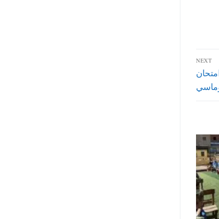
NEXT
متحان
وماسي