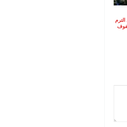
الترم
 الصفوف