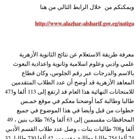
ويمكنكم من خلال الرابط التالي من هنا
http://www.alazhar-alsharif.gov.eg/natiga
معرفة طريقة الاستعلام عن نتائج الثانوية الأزهرية
علمي وادبي وعلوم اسلامية وثانوية واعدادية البعوث
بالاسم والدرجات عبر رقم الجلوس، وكان قطاع
المعاهد الأزهرية قد أوضح أن عدد الطلاب المتقدمين
للامتحانات النهائية هذا العام قد ارتفع إلى 113 ألفا و473
طالبا وطالبة كما أوضحنا معكم في موقع خمـس
خطوات من قبل وأيضا في هذا الموضوع في جميع
المحافظات مقسمين إلى 63 ألفا و765 طلاب بنين ، 49
ألفا و708 طالبات بنات ، وصل عدد طلاب القسم الأدبي
74 ألفا 754 طالبا وطالبة مقسمين 42 ألفا 730 طالبا، 32