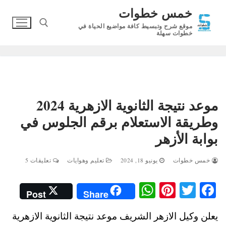
لتجاوز
خمس خطوات
لى
موقع شرح وتبسيط كافة مواضيع الحياة في
لمحتوى
خطوات سهلة
البحث عن:
موعد نتيجة الثانوية الازهرية 2024
وطريقة الاستعلام برقم الجلوس في
بوابة الأزهر
خمس خطوات
يونيو 18, 2024
تعليم وهوايات
تعليقات 5
W
Pi
T
Fa
Post
Share
ha
nt
wi
ce
يعلن وكيل الازهر الشريف موعد نتيجة الثانوية الازهرية
ts
er
tte
bo