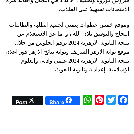
الامتحانات تسهيلا على الطلاب.
وموقع خمس خطوات يتمني لجميع الطلبة والطالبات
النجاح والتوفيق باذن الله ، و اما عن الاستعلام عن
نتيجة الثانوية الازهرية 2024 برقم الجلوس من خلال
موقع بوابة الازهر الشريف وبوابة نتائج الازهر فور اعلان
نتيجة الثانوية الأزهرية 2024 علمي وادبي والعلوم
الإسلامية، إعدادية وثانوية البعوث.
W
Pi
T
Fa
Post
Share
ha
nt
wi
ce
ts
er
tte
bo
A
es
r
ok