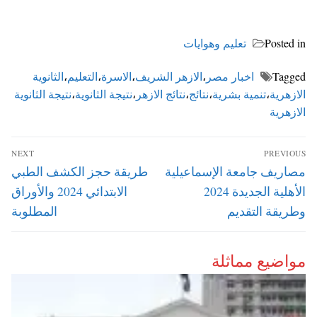
Posted in
تعليم وهوايات
Tagged
اخبار مصر
،
الازهر الشريف
،
الاسرة
،
التعليم
،
الثانوية
الازهرية
،
تنمية بشرية
،
نتائج
،
نتائج الازهر
،
نتيجة الثانوية
،
نتيجة الثانوية
الازهرية
تصفّح
NEXT
PREVIOUS
المقالات
Next
Previous
مصاريف جامعة الإسماعيلية
طريقة حجز الكشف الطبي
post:
post:
الأهلية الجديدة 2024
الابتدائي 2024 والأوراق
وطريقة التقديم
المطلوبة
مواضيع مماثلة