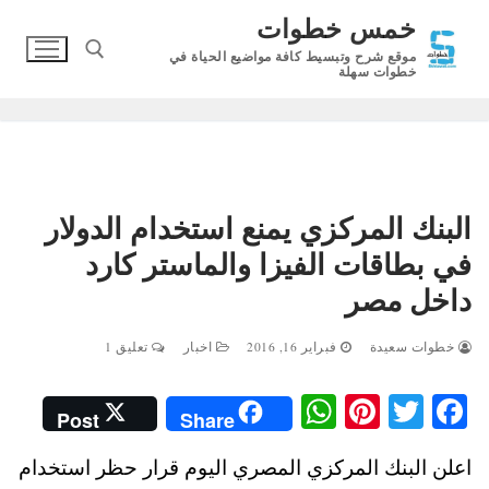
لتجاوز
خمس خطوات
لى
موقع شرح وتبسيط كافة مواضيع الحياة في
لمحتوى
خطوات سهلة
البحث عن:
البنك المركزي يمنع استخدام الدولار
في بطاقات الفيزا والماستر كارد
داخل مصر
خطوات سعيدة
فبراير 16, 2016
اخبار
تعليق 1
W
Pi
T
Fa
Post
Share
ha
nt
wi
ce
اعلن البنك المركزي المصري اليوم قرار حظر استخدام
ts
er
tte
bo