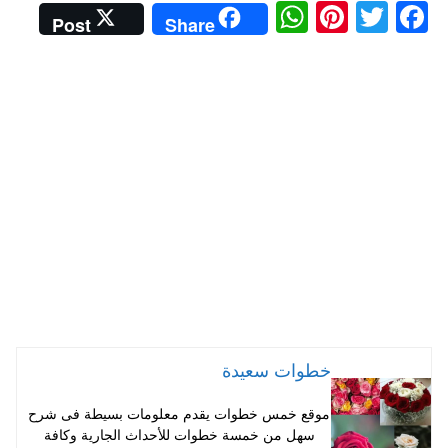
W
Pi
T
Fa
Post
Share
ha
nt
wi
ce
ts
er
tte
bo
A
es
r
ok
pp
t
خطوات سعيدة
موقع خمس خطوات يقدم معلومات بسيطة فى شرح
سهل من خمسة خطوات للأحداث الجارية وكافة