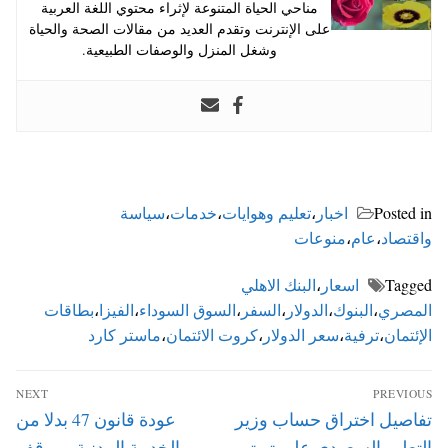
مناحي الحياة المتنوعة لإثراء محتوي اللغة العربية
على الإنترنت وتقدم العديد من مقالات الصحة والحياة
وشغل المنزل والوصفات الطبيعية.
Posted in
اخبار
،
تعليم وهوايات
،
خدمات
،
سياسة
واقتصاد
،
عام
،
منوعات
Tagged
اسعار
،
البنك الاهلي
المصري
،
البنوك
،
الدولار
،
السفر
،
السوق السوداء
،
الفيزا
،
بطاقات
الإئتمان
،
ترفية
،
سعر الدولار
،
كروت الائتمان
،
ماستر كارد
تصفّح
NEXT
PREVIOUS
المقالات
Next
Previous
تفاصيل اختراق حساب وزير
عودة قانون 47 بدلا من
post:
post:
التعليم السعودي علي تويتر
الخدمة المدنية وموقف