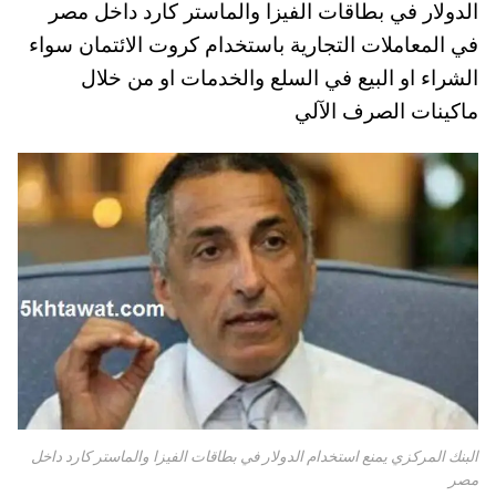
الدولار في بطاقات الفيزا والماستر كارد داخل مصر
A
es
r
ok
في المعاملات التجارية باستخدام كروت الائتمان سواء
pp
t
الشراء او البيع في السلع والخدمات او من خلال
ماكينات الصرف الآلي
البنك المركزي يمنع استخدام الدولار في بطاقات الفيزا والماستر كارد داخل
مصر