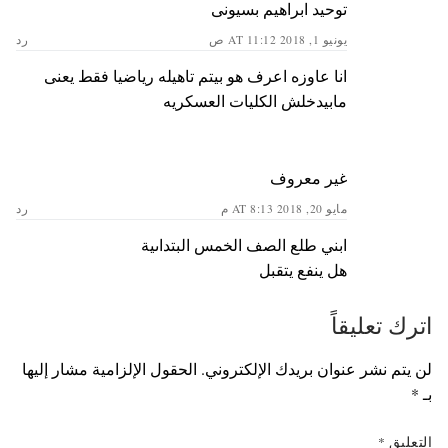
توحيد ابراهيم بسيونى
يونيو 1, 2018 AT 11:12 ص
رد
انا عاوزه اعرف هو بيتم تاهيله رياضيا فقط يعنى
مابيدخلش الكليات العسكريه
غير معروف
مايو 20, 2018 AT 8:13 م
رد
ابني طلع الصف الخمس البتداىية
هل ينفع يتقبل
اترك تعليقاً
لن يتم نشر عنوان بريدك الإلكتروني.
الحقول الإلزامية مشار إليها
بـ
*
التعليق
*