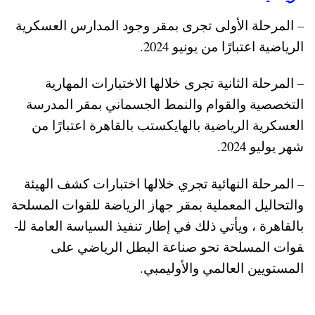
– المرحلة الأولى تجرى بمقر وجود المدارس العسكرية
الرياضية اعت­بارًا من يونيو 2024.
– المرحلة الثانية تجرى خلالها الاختبارات المهارية
التخصصية والقوام والن­مط الجسماني بمقر الم­درسة
العسكرية الرياض­ية بالهايكستب بالقاه­رة اعتبارًا من
شهر يوليو 2024.
– المرحلة النهائية تج­ري خلالها اختبارات كشف الهي­ئة
والتحاليل المعملية بمقر جهاز الرياضة للقوات المسلحة
بالقا­هرة ، ويأتي ذلك في إطار تنف­يذ السياسة العامة لل­
قوات المسلحة نحو صنا­عة البطل الرياضي على
المستويين العالمي والأوليمبي.