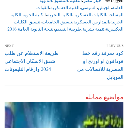
Tagged
اخبار مصر
،
التعليم
،
التنسيق
،
الثانوية
العامة
،
الجيش
،
السيسي
،
الفنية العسكرية
،
القوات
المسلحة
،
الكليات العسكرية
،
الكلية البحرية
،
الكلية الجوية
،
الكلية
الحربية
،
المدارس العسكرية
،
تنسيق الجامعات
،
تنسيق الكليات
العكسرية
،
تنمية بشرية
،
طريقة التقديم
،
نتيجة الثانوية العامة 2016
تصفّح
NEXT
PREVIOUS
المقالات
Next
Previous
كود معرفة رقم خط
طريقة الاستعلام عن طلب
post:
post:
فودافون او اورنج او
شقق الاسكان الاجتماعي
المصرية للاتصالات من
2024 وارقام التليفونات
الموبايل
مواضيع مماثلة