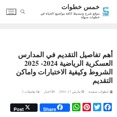
لتجاوز
خمس خطوات
لى
موقع شرح وتبسيط كافة مواضيع الحياة في
لمحتوى
خطوات سهلة
البحث عن:
أهم تفاصيل التقديم في المدارس
العسكرية الرياضية 2024- 2025
الشروط وكيفية الاختبارات واماكن
التقديم
خطوات سعيدة
مارس 17, 2024
اخبار
تعليقات 3
W
Pi
T
Fa
Post
Share
ha
nt
wi
ce