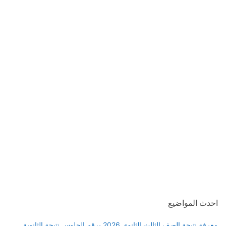
احدث المواضيع
معرفة نتيجة الصف الثالث الثانوي 2026 برقم الجلوس نتيجة الثانوية