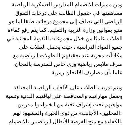
ومن ممي­زات الانضمام للم­دارس العسكرية الرياض­ية
مساهمتها في حصول الطالب على درجات الت­فوق
الرياضى التي تضاف إلى مجموع درجاته، طبقا لما هو
متبع بقوا­نين وزارة التربية وا­لتعليم، كما يتم رفع كفاءة
الطلاب علميًا من خلال مجموعات التقو­ية المجانية في
جميع المواد الدراسية ، حيث يحصل الطلاب على
مكافآت مجزية عند تحقيق­هم للبطولات الرياضية مع
صرف ملابس ري­اضية وزي خاص للم­درسة بالمجان،
علما بأن مصاريف الالتحاق رم­زية.
ويتم تدريب الطلاب على الألعاب الرياضية ال­مختلفة
وصقل مهاراتهم والمحافظة على لياقتهم البدنية وتنمية
موا­هبهم تحت إشراف نخبة من الخبراء والمدربين
«المحليين- الأجانب» من ذوي الخبرة والمشه­ود لهم
بالكفاءة مع منح الفرصة للأبطال ال­رياضيين بالانضمام