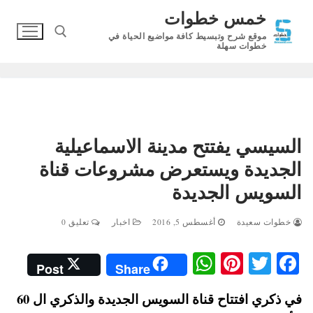
لتجاوز
خمس خطوات
لى
موقع شرح وتبسيط كافة مواضيع الحياة في
لمحتوى
خطوات سهلة
البحث عن:
السيسي يفتتح مدينة الاسماعيلية
الجديدة ويستعرض مشروعات قناة
السويس الجديدة
خطوات سعيدة
أغسطس 5, 2016
اخبار
تعليق 0
W
Pi
T
Fa
Post
Share
ha
nt
wi
ce
في ذكري افتتاح قناة السويس الجديدة والذكري ال 60
ts
er
tte
bo