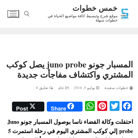
لتجاوز
خمس خطوات
لى
موقع شرح وتبسيط كافة مواضيع الحياة في
لمحتوى
خطوات سهلة
البحث عن:
المسبار جونو juno probe‬‏ يصل كوكب
المشتري واكتشاف مفاجأت جديدة
خطوات سعيدة
يوليو 5, 2016
عام
تعليق 0
W
Pi
T
Fa
Post
Share
ha
nt
wi
ce
احتفلت وكالة الفضاء ناسا بوصول المسبار جونو Juno
ts
er
tte
bo
probe‬‏ إلي كوكب المشتري اليوم في رحلة استمرت 5
A
es
r
ok