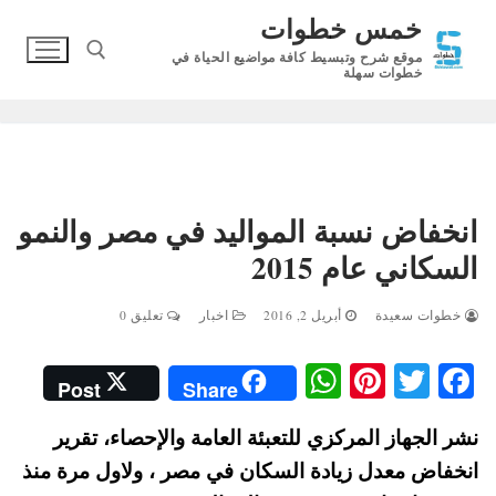
لتجاوز
خمس خطوات
لى
موقع شرح وتبسيط كافة مواضيع الحياة في
لمحتوى
خطوات سهلة
البحث عن:
انخفاض نسبة المواليد في مصر والنمو
السكاني عام 2015
خطوات سعيدة
أبريل 2, 2016
اخبار
تعليق 0
W
Pi
T
Fa
Post
Share
ha
nt
wi
ce
نشر الجهاز المركزي للتعبئة العامة والإحصاء، تقرير
ts
er
tte
bo
انخفاض معدل زيادة السكان في مصر ، ولاول مرة منذ
A
es
r
ok