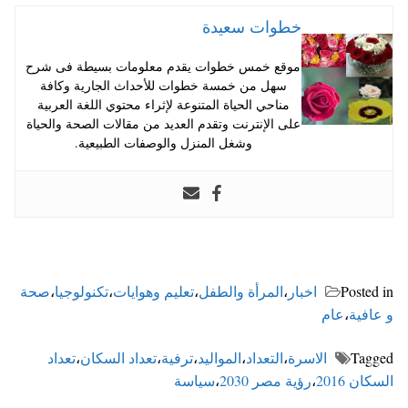
خطوات سعيدة
موقع خمس خطوات يقدم معلومات بسيطة فى شرح
سهل من خمسة خطوات للأحداث الجارية وكافة
مناحي الحياة المتنوعة لإثراء محتوي اللغة العربية
على الإنترنت وتقدم العديد من مقالات الصحة والحياة
وشغل المنزل والوصفات الطبيعية.
Posted in
اخبار
،
المرأة والطفل
،
تعليم وهوايات
،
تكنولوجيا
،
صحة
و عافية
،
عام
Tagged
الاسرة
،
التعداد
،
المواليد
،
ترفية
،
تعداد السكان
،
تعداد
السكان 2016
،
رؤية مصر 2030
،
سياسة