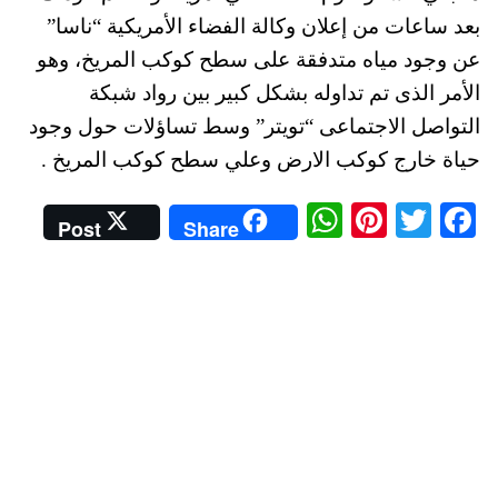
بعد ساعات من إعلان وكالة الفضاء الأمريكية “ناسا”
عن وجود مياه متدفقة على سطح كوكب المريخ، وهو
الأمر الذى تم تداوله بشكل كبير بين رواد شبكة
التواصل الاجتماعى “تويتر” وسط تساؤلات حول وجود
حياة خارج كوكب الارض وعلي سطح كوكب المريخ .
W
Pi
T
Fa
Post
Share
ha
nt
wi
ce
ts
er
tte
bo
A
es
r
ok
pp
t