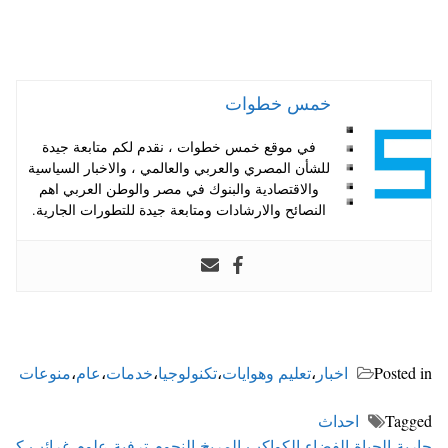
خمس خطوات
في موقع خمس خطوات ، نقدم لكم متابعة جيدة
للشأن المصري والعربي والعالمي ، والاخبار السياسية
والاقتصادية والبنوك في مصر والوطن العربي اهم
النصائح والارشادات ومتابعة جيدة للتطورات الجارية.
Posted in
اخبار
،
تعليم وهوايات
،
تكنولوجيا
،
خدمات
،
عام
،
منوعات
Tagged
احداث
جارية
،
الحياة
،
الفضاء
،
الكواكب
،
المريخ
،
النجوم
،
ترفية
،
علوم
،
غرائب
،
ك