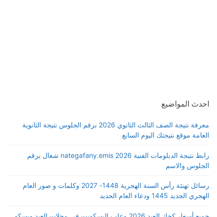
احدث المواضيع
معرفة نتيجة الصف الثالث الثانوي 2026 برقم الجلوس نتيجة الثانوية
العامة موقع نتيجتك اليوم السابع
رابط نتيجة الدبلومات الفنية 2026 nategafany.emis شغال برقم
الجلوس والاسم
رسائل تهنئة رأس السنة الهجرية 1448- 2027 وكلمات و صور العام
الهجري الجديد 1445 ودعاء العام الجديد
جميع أسعار كحك العيد 2026 وعلب البسكويت في محلات العبد وبسكو