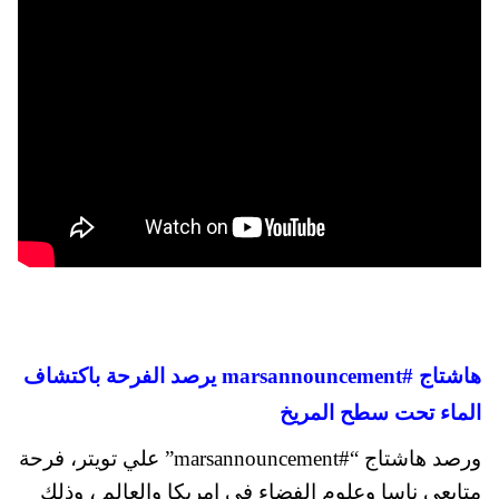
هاشتاج #marsannouncement يرصد الفرحة باكتشاف
الماء تحت سطح المريخ
ورصد هاشتاج “#marsannouncement” علي تويتر، فرحة
متابعي ناسا وعلوم الفضاء في امريكا والعالم ، وذلك