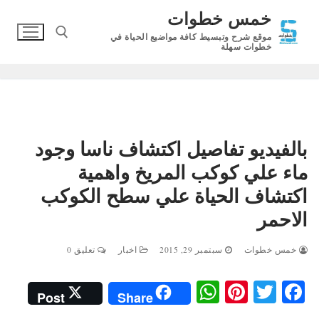
لتجاوز
خمس خطوات
لى
موقع شرح وتبسيط كافة مواضيع الحياة في
لمحتوى
خطوات سهلة
البحث عن:
بالفيديو تفاصيل اكتشاف ناسا وجود
ماء علي كوكب المريخ واهمية
اكتشاف الحياة علي سطح الكوكب
الاحمر
خمس خطوات
سبتمبر 29, 2015
اخبار
تعليق 0
W
Pi
T
Fa
Post
Share
ha
nt
wi
ce