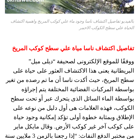
بالفيديو تفاصيل اكتشاف ناسا وجود ماء علي كوكب المريخ واهمية اكتشاف
الحياة علي سطح الكوكب الاحمر
تفاصيل اكتشاف ناسا مياة علي سطح كوكب المريخ
ووفقًا للموقع الإلكترونى لصحيفة “ديلى ميل”
البريطانية يعنى هذا الاكتشاف العثور على حياة على
سطح المريخ، حيث أكدت ناسا أن ما تم رصده من تغير
بواسطة المركبات الفضائية المختلفة يتم إجراؤه
بواسطة الماء السائل الذى يتحرك عبر أو تحت سطح
الكوكب، فهذه العلامات هى أول دليل من نوعه على
الإطلاق وبمثابة خطوة أولى تؤكد إمكانية وجود حياة
على كوكب آخر غير كوكب الأرض. وقال مايكل ماير
من مختبر الدفع النفاث: “إذا رجعنا بالزمن 3 ملايين سنة