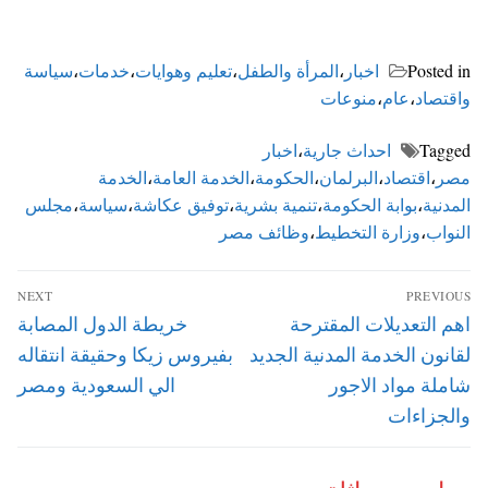
Posted in
اخبار
،
المرأة والطفل
،
تعليم وهوايات
،
خدمات
،
سياسة
واقتصاد
،
عام
،
منوعات
Tagged
احداث جارية
،
اخبار
مصر
،
اقتصاد
،
البرلمان
،
الحكومة
،
الخدمة العامة
،
الخدمة
المدنية
،
بوابة الحكومة
،
تنمية بشرية
،
توفيق عكاشة
،
سياسة
،
مجلس
النواب
،
وزارة التخطيط
،
وظائف مصر
تصفّح
NEXT
PREVIOUS
المقالات
Next
Previous
اهم التعديلات المقترحة
خريطة الدول المصابة
post:
post:
لقانون الخدمة المدنية الجديد
بفيروس زيكا وحقيقة انتقاله
شاملة مواد الاجور
الي السعودية ومصر
والجزاءات