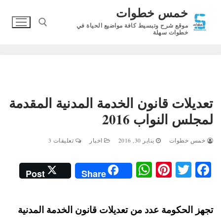
لتجاوز
خمس خطوات
لى
موقع شرح وتبسيط كافة مواضيع الحياة في
لمحتوى
خطوات سهلة
البحث عن:
تعديلات قانون الخدمة المدنية المقدمة
لمجلس النواب 2016
خمس خطوات
يناير 30, 2016
اخبار
تعليقات 3
W
Pi
T
Fa
Post
Share
ha
nt
wi
ce
ts
er
tte
bo
تجهز الحكومة عدد من تعديلات قانون الخدمة المدنية
A
es
r
ok