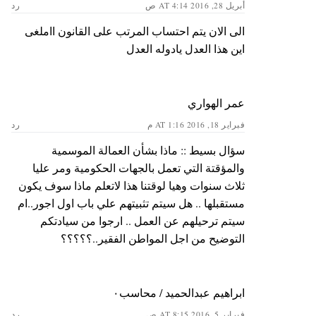
أبريل 28, 2016 AT 4:14 ص
رد
الى الان يتم احتساب المرتب على القانون ااملغى
اين هذا العدل يادوله العدل
عمر الهواري
فبراير 18, 2016 AT 1:16 م
رد
سؤال بسيط :: ماذا بشأن العمالة الموسمية
والمؤقتة التي تعمل بالجهات الحكومية ومر عليا
ثلاث سنوات وهيا لوقتنا هذا لاتعلم ماذا سوف يكون
مستقبلها .. هل سيتم تثبيتهم علي باب اول اجور..ام
سيتم ترحيلهم عن العمل .. ارجوا من سيادتكم
التوضيح من اجل المواطن الفقير..؟؟؟؟؟
ابراهيم عبدالحميد / محاسب٠
فبراير 5, 2016 AT 8:15 ص
رد