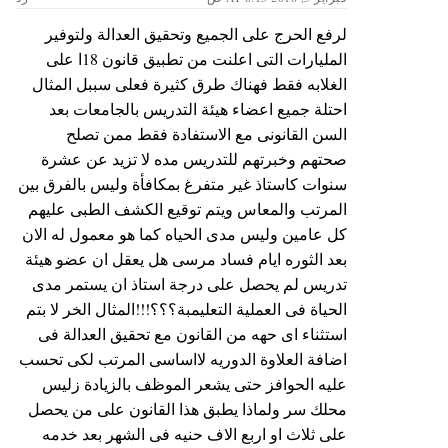
لرفع الحرج على الجميع وتحقيق العدالة ولتوفير
المليارات التى اعلنت من تطبيق قانون 18ا على
الغلابه فقط فهناك طرق كثيرة فعلى سببل المثال
احتلة جميع اعضاء هيئة التدريس بالجامعات بعد
السن القانونى مع الاستفادة فقط ممن تصلح
صحتهم وخبرتهم للتدريس مده لا تزيد عن عشرة
سنوات كاستاذ غير متفرغ بمكافأة وليس بالفرق بين
المرتب والمعاس ويتم توقيع الكشف الطبى عليهم
كل عامين وليس مدى الحياه كما هو معمول له الان
بعد الثوره ايام فساد مرسى هل يعقل ان عضو هيئة
تدريس لم يحصل على درجة استاذ ان يستمر مدى
الحياة فى العملية التعليمبة؟؟؟!!!المثال الخر لا بتم
استثناء اى حهه من القانون مع تحقيق العدالة فى
اضافة العلاوة الدوريه لااساسى المرتب لكى تحسب
عليه الحوافز حتى يشعر الموظف بالزيادة زليس
محلك سر ولماذا يطبق هذا القانون على من يحصل
على ثلاث او اربع الاف حنيه فى الشهر بعد خدمه