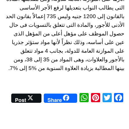
التى يطالب النواب بتعديلها لرفع الأجر الأساسى
بالقانون إلى 1200 جنيه وليس 735 إعمالاً بقانون الحد
الأدنى للأجور، والمادة التى تتعلق بالتسويات فى حال
حصول الموظف على مؤهل أعلى من المؤهل الذى
عين على أساسه، وذلك نظراً لأنها مواد ستؤثر جذريا
على الموازنة العامة للدولة، بجانب 4 مواد تتعلق
بالأجور والعلاوات، وهى المواد من 35 إلى 38، ومن
بينها المطالبة بزيادة العلاوة السنوية من %5 إلى %7.
W
Pi
T
Fa
Post
Share
ha
nt
wi
ce
ts
er
tte
bo
A
es
r
ok