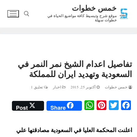
لتجاوز
خمس خطوات
لى
موقع شرح وتبسيط كافة مواضيع الحياة في
لمحتوى
خطوات سهلة
البحث عن:
تفاصيل اعدام الشيخ نمر النمر في
السعودية وتهديد ايران للمملكة
خمس خطوات
أكتوبر 25, 2015
اخبار
تعليق 1
W
Pi
T
Fa
Post
Share
ha
nt
wi
ce
ts
er
tte
bo
اعلنت المحكمة العليا في السعودية مصادقتها علي
A
es
r
ok