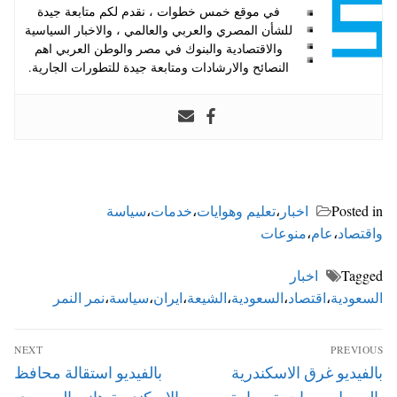
في موقع خمس خطوات ، نقدم لكم متابعة جيدة
للشأن المصري والعربي والعالمي ، والاخبار السياسية
والاقتصادية والبنوك في مصر والوطن العربي اهم
النصائح والارشادات ومتابعة جيدة للتطورات الجارية.
Posted in
اخبار
،
تعليم وهوايات
،
خدمات
،
سياسة
واقتصاد
،
عام
،
منوعات
Tagged
اخبار
السعودية
،
اقتصاد
،
السعودية
،
الشيعة
،
ايران
،
سياسة
،
نمر النمر
تصفّح
NEXT
PREVIOUS
المقالات
Next
Previous
بالفيديو غرق الاسكندرية
بالفيديو استقالة محافظ
post:
post:
بالسيول ومهاجمة سيارة
الاسكندرية هاني المسيري