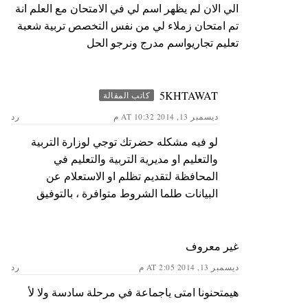
الي الان لم يظهر اسم لي في الامتحان مع العلم انة
تم امتحان زملاء لي من نفس التخصص تربية شعبة
تعليم تجاريواسم مدرج ونرجو الحل
5KHTAWAT
كاتب المقالة
ديسمبر 13, 2014 AT 10:32 م
رد
لو فيه مشكله حضرتك توجي لوزارة التربية
والتعليم او مديرية التربية والتعليم في
المحافظة لتقديم تظلم او الاستعلام عن
البيانات طلما الشروط متوافرة ، بالتوفيق
غير معروف
ديسمبر 13, 2014 AT 2:05 م
رد
هيمتحنونا امتى ياجماعة في مرحلة سادسة ولا لأ