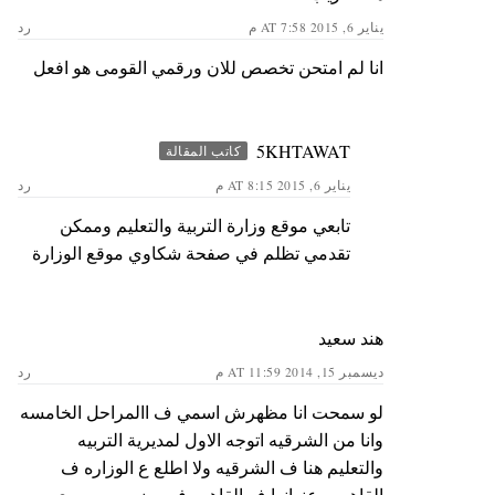
يناير 6, 2015 AT 7:58 م
رد
انا لم امتحن تخصص للان ورقمي القومى هو افعل
5KHTAWAT
كاتب المقالة
يناير 6, 2015 AT 8:15 م
رد
تابعي موقع وزارة التربية والتعليم وممكن
تقدمي تظلم في صفحة شكاوي موقع الوزارة
هند سعيد
ديسمبر 15, 2014 AT 11:59 م
رد
لو سمحت انا مظهرش اسمي ف االمراحل الخامسه
وانا من الشرقيه اتوجه اﻻول لمديرية التربيه
والتعليم هنا ف الشرقيه وﻻ اطلع ع الوزاره ف
القاهره وعنوانها ف القاهره فين ضرورررررري