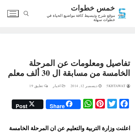
لتجاوز
خمس خطوات
لى
موقع شرح وتبسيط كافة مواضيع الحياة في
لمحتوى
خطوات سهلة
البحث عن:
تفاصيل ومعلومات عن المرحلة
الخامسة من مسابقة ال 30 ألف معلم
5KHTAWAT
ديسمبر 12, 2014
اخبار
تعليق 19
W
Pi
T
Fa
Post
Share
ha
nt
wi
ce
ts
er
tte
bo
اعلنت وزارة التربية والتعليم عن ان المرحلة الخامسة
A
es
r
ok