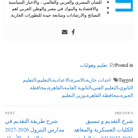
للشأن المصري والعربي والعالمي ، والاخبار السياسية
والاقتصادية والبنوك في مصر والوطن العربي اهم
النصائح والارشادات ومتابعة جيدة للتطورات الجارية.
Posted in
تعليم وهوايات
Tagged
احداث جارية
،
الاسرة
،
الاعدادية
،
التعليم
،
التعليم
الثانوي
،
التعليم الفني
،
الثانوية العامة
،
القاهرة
،
محافظة
الجيزة
،
محافظة القاهرة
،
وزير التعليم
تصفّح
NEXT
PREVIOUS
المقالات
Next
Previous
شرح التقديم و تنسيق
شرح طريقة التقديم في
post:
post:
الكليات العسكرية والمعاهد
مدارس البترول 2026-2027