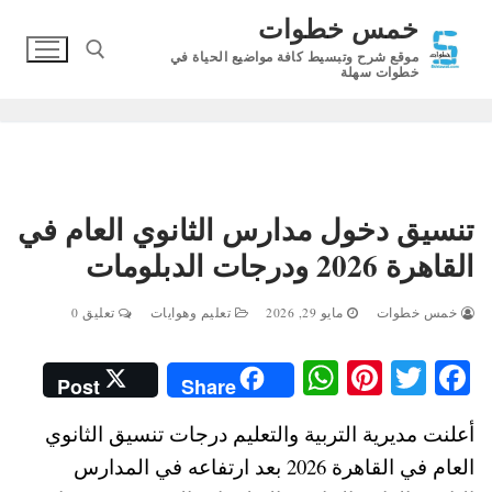
لتجاوز
خمس خطوات
لى
موقع شرح وتبسيط كافة مواضيع الحياة في
لمحتوى
خطوات سهلة
البحث عن:
تنسيق دخول مدارس الثانوي العام في
القاهرة 2026 ودرجات الدبلومات
خمس خطوات
مايو 29, 2026
تعليم وهوايات
تعليق 0
W
Pi
T
Fa
Post
Share
ha
nt
wi
ce
أعلنت مديرية التربية والتعليم درجات تنسيق الثانوي
ts
er
tte
bo
العام في القاهرة 2026 بعد ارتفاعه في المدارس
A
es
r
ok