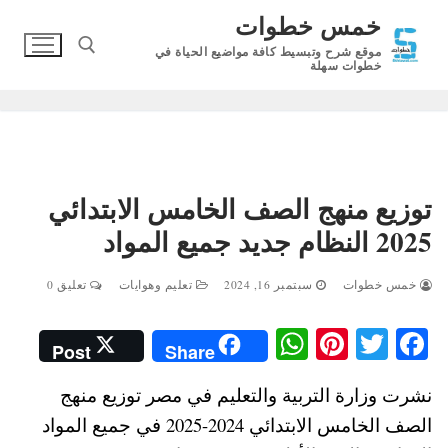
لتجاوز
خمس خطوات
لى
موقع شرح وتبسيط كافة مواضيع الحياة في
لمحتوى
خطوات سهلة
البحث عن:
توزيع منهج الصف الخامس الابتدائي
2025 النظام جديد جميع المواد
خمس خطوات
سبتمبر 16, 2024
تعليم وهوايات
تعليق 0
W
Pi
T
Fa
Post
Share
ha
nt
wi
ce
نشرت وزارة التربية والتعليم في مصر توزيع منهج
ts
er
tte
bo
الصف الخامس الابتدائي 2024-2025 في جميع المواد
A
es
r
ok