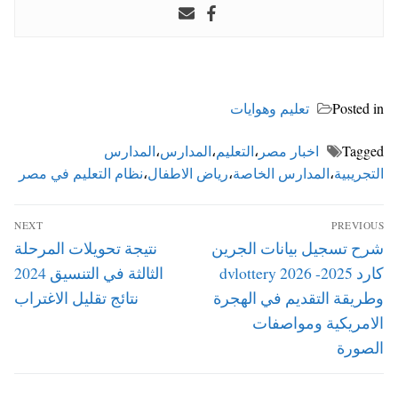
Posted in
تعليم وهوايات
Tagged
اخبار مصر
،
التعليم
،
المدارس
،
المدارس
التجريبية
،
المدارس الخاصة
،
رياض الاطفال
،
نظام التعليم في مصر
تصفّح
NEXT
PREVIOUS
المقالات
Next
Previous
شرح تسجيل بيانات الجرين
نتيجة تحويلات المرحلة
post:
post:
كارد 2025- dvlottery 2026
الثالثة في التنسيق 2024
وطريقة التقديم في الهجرة
نتائج تقليل الاغتراب
الامريكية ومواصفات
الصورة