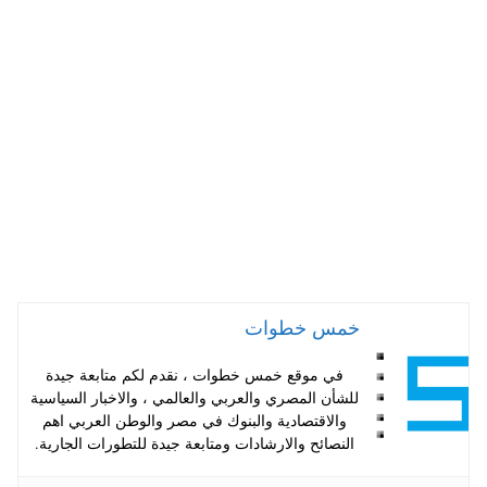
ts
er
tte
bo
A
es
r
ok
pp
t
خمس خطوات
في موقع خمس خطوات ، نقدم لكم متابعة جيدة
للشأن المصري والعربي والعالمي ، والاخبار السياسية
والاقتصادية والبنوك في مصر والوطن العربي اهم
النصائح والارشادات ومتابعة جيدة للتطورات الجارية.