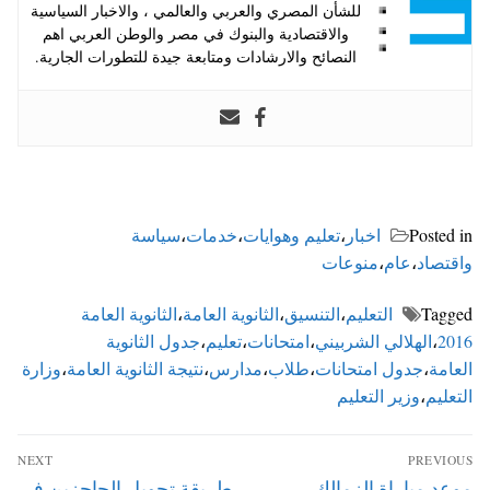
للشأن المصري والعربي والعالمي ، والاخبار السياسية
والاقتصادية والبنوك في مصر والوطن العربي اهم
النصائح والارشادات ومتابعة جيدة للتطورات الجارية.
Posted in
اخبار
،
تعليم وهوايات
،
خدمات
،
سياسة
واقتصاد
،
عام
،
منوعات
Tagged
التعليم
،
التنسيق
،
الثانوية العامة
،
الثانوية العامة
2016
،
الهلالي الشربيني
،
امتحانات
،
تعليم
،
جدول الثانوية
العامة
،
جدول امتحانات
،
طلاب
،
مدارس
،
نتيجة الثانوية العامة
،
وزارة
التعليم
،
وزير التعليم
تصفّح
NEXT
PREVIOUS
المقالات
Next
Previous
موعد مباراة الزمالك
طريقة تحويل الحاجزين في