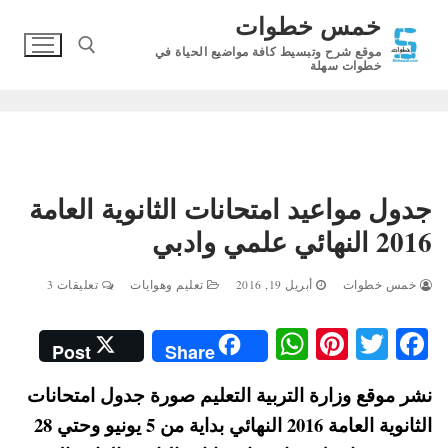
لتجاوز
خمس خطوات
لى
موقع شرح وتبسيط كافة مواضيع الحياة في
لمحتوى
خطوات سهلة
البحث عن:
جدول مواعيد امتحانات الثانوية العامة
2016 النهائي علمي وادبي
خمس خطوات
أبريل 19, 2016
تعليم وهوايات
تعليقات 3
W
Pi
T
Fa
Post
Share
ha
nt
wi
ce
نشر موقع وزارة التربية التعليم صورة جدول امتحانات
ts
er
tte
bo
الثانوية العامة 2016 النهائي بداية من 5 يونيو وحتي 28
A
es
r
ok