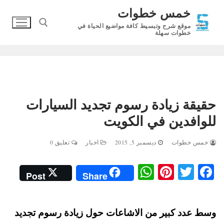
لتجاوز
خمس خطوات
لى
موقع شرح وتبسيط كافة مواضيع الحياة في
لمحتوى
خطوات سهلة
البحث عن:
حقيقة زيادة رسوم تجديد السيارات
للوافدين في الكويت
خمس خطوات
ديسمبر 5, 2015
اخبار
تعليق 0
W
Pi
T
Fa
Post
Share
ha
nt
wi
ce
ts
er
tte
bo
وسط عدد كبير من الاشاعات حول زيادة رسوم تجديد
A
es
r
ok