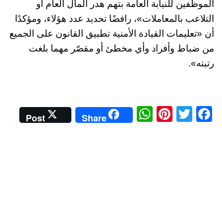
الموظفين للنيابة العامة بتهم هدر المال العام أو
التلاعب بالمعاملات»، رافضًا تحديد عدد هؤلاء، ومؤكدًا
أن «تعليمات القيادة الأمنية تطبيق القانون على الجميع
من ضباط وأفراد وأي مخطئ أو مقصّر مهما بلغت
رتبته».
W
Pi
T
Fa
Post
Share
ha
nt
wi
ce
ts
er
tte
bo
A
es
r
ok
pp
t