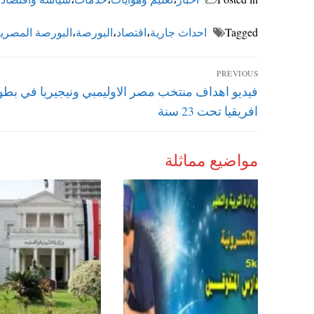
Tagged
احداث جارية
،
اقتصاد
،
البورصة
،
البورصة المصري
تصفّح
PREVIOUS
Previous
فيديو اهداف منتخب مصر الاوليمبي ونيجيريا في بطو
المقالات
post:
افريقيا تحت 23 سنة
مواضيع مماثلة