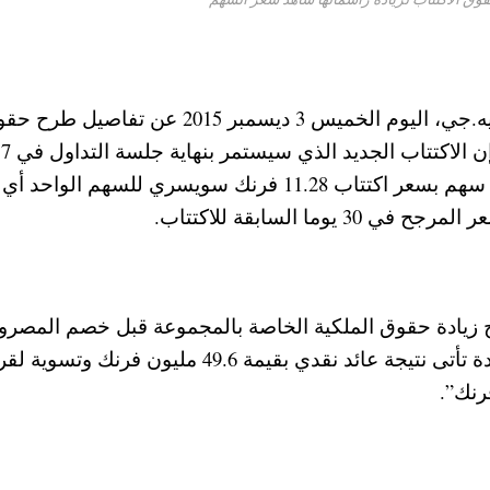
وحسبما اعلنت شركة أوراسكم القابضة للتنمية إيه.جي، اليوم الخميس 3 ديسمبر 2015 عن تفاصيل
الاكتتاب المقرر لزيادة رأس مال الشركة ، قائلة إن الاكتتاب الجديد الذي سيستمر بنهاية جلسة التداول في 7
ديسمبر الجاري سيترتب عليه إصدار 11.86 مليون سهم بسعر اكتتاب 11.28 فرنك سويسري للسهم الو
ا السابقة للاكتتاب.
يادة حقوق الملكية الخاصة بالمجموعة قبل خصم المصرو
بقيمة 133.8 مليون فرنك” ، وأضافت أن تلك الزيادة تأتى نتيجة عائد نقدي بقيمة 49.6 مليون فرنك