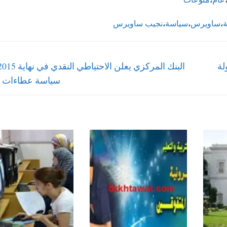
ة
،
ساويرس
،
سياسة
،
نجيب ساويرس
Next
لة
post:
سياسة عطاءات ال