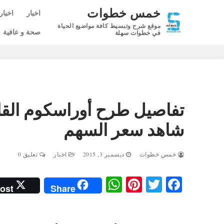
لتجاوز
خمس خطوات
اخبار
اخبار
لى
موقع شرح وتبسيط كافة مواضيع الحياة
لمحتوى
صحة و عافية
في خطوات سهلة
تفاصيل طرح أوراسكوم القاب
شاهد سعر السهم
خمس خطوات
ديسمبر 3, 2015
اخبار
تعليق 0
W
Pi
T
Fa
ost
Share
ha
nt
wi
ce
ts
er
tte
bo