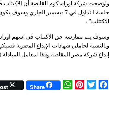
واوضحت شركة اوراسكوم القابضة أن الاكتتاب في
الاكتتاب” .
وبالنسبة لحاملي شهادات الإيداع المصرية فسيكو
إيداع شركة مصر المقاصة وفقا لمعامل المبادلة (1/20 في 11.28 فرنك) بقيمة 0.5640 فرنك سويسري.
W
Pi
T
Fa
ost
Share
ha
nt
wi
ce
ts
er
tte
bo
A
es
r
ok
pp
t