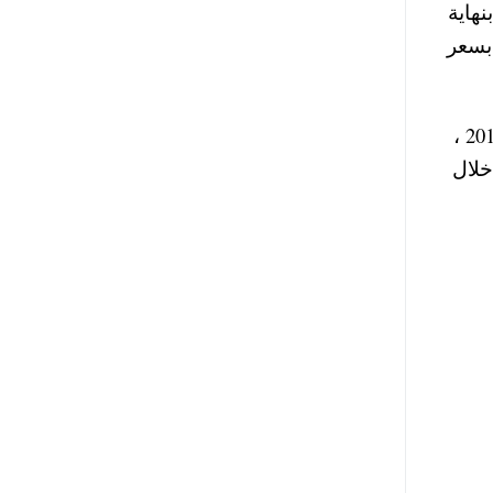
هاية
1 حقا من حقوق الاكتتاب شراء عدد 5 أسهم بسعر
وسوف يتم ممارسة حق الاكتتاب في اسهم اوراسكوم القابضة الجديدة في الفترة ما بين 8 إلى 14 ديسمبر 2015 ،
خلال