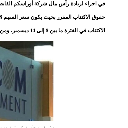
A
es
r
ok
في اجراء لزيادة رأس مال شركة أوراسكم القاب
pp
t
الاكتتاب في الفترة ما بين 8 إلى 14 ديسمبر، ومن المتوقع ان يأتي هذا الطرح بنتيجة 49.6 مليون فرنك ….
تفاصيل طرح أوراسكوم القابضة حقو