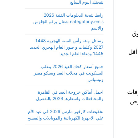
نتيجتك اليوم السابع
رابط نتيجة الدبلومات الفنية 2026
nategafany.emis شغال برقم الجلوس
والاسم
 طرح حقوق
رسائل تهنئة رأس السنة الهجرية 1448-
2027 وكلمات و صور العام الهجري الجديد
احد أي أقل
1445 ودعاء العام الجديد
جميع أسعار كحك العيد 2026 وعلب
البسكويت في محلات العبد وبسكو مصر
وتيسباس
فات
اجمل أماكن خروجة العيد في القاهرة
والمحافظات واسعارها 2026 بالتفصيل
 وتسوية لقرض
تخفيضات كارفور مارس 2026 في عيد الأم
علي الاجهزة الكهربائية والموبايلات والمطبخ