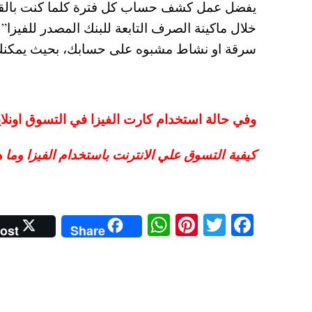
يفضل عمل كشف حساب كل فترة كلما كنت بالق
خلال ماكينة الصرف التابعة للبنك المصدر للفيز
سرقة او نشاط مشبوه على حسابك، بحيث يمكنك اب
وفي حالة استخدام كارت الفيزا في التسوق اونلا
كيفية التسوق علي الانترنت باستخدام الفيزا وما ه
W
Pi
T
Fa
ost
Share
ha
nt
wi
ce
ts
er
tte
bo
A
es
r
ok