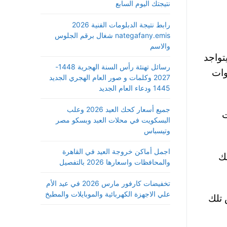
نتيجتك اليوم السابع
رابط نتيجة الدبلومات الفنية 2026
nategafany.emis شغال برقم الجلوس
والاسم
ي مكان يتواجد
رسائل تهنئة رأس السنة الهجرية 1448-
وات
2027 وكلمات و صور العام الهجري الجديد
1445 ودعاء العام الجديد
جميع أسعار كحك العيد 2026 وعلب
ت
البسكويت في محلات العبد وبسكو مصر
وتيسباس
اجمل أماكن خروجة العيد في القاهرة
ك
والمحافظات واسعارها 2026 بالتفصيل
تخفيضات كارفور مارس 2026 في عيد الأم
علي الاجهزة الكهربائية والموبايلات والمطبخ
 تلك