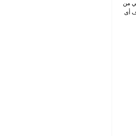
ي من
ف أى