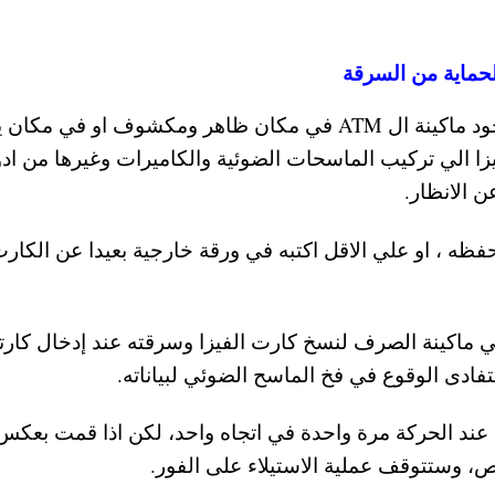
لحماية من السرقة
1- يجب التأكد اولا من ماكينة الصرف وآمانها و وجود ماكينة ال ATM في مكان ظاهر ومكشوف او ف
ا الي تركيب الماسحات الضوئية والكاميرات وغيرها من اد
 الانظار.
رت الفيزا بل احفظه ، او علي الاقل اكتبه في ورقة خارجية بعيدا عن الكار
ي ماكينة الصرف لنسخ كارت الفيزا وسرقته عند إدخال كارت
تفادى الوقوع في فخ الماسح الضوئي لبياناته.
تك عند الحركة مرة واحدة في اتجاه واحد، لكن اذا قمت بعكس
، وستتوقف عملية الاستيلاء على الفور.