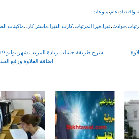
 واقتصاد
،
عام
،
منوعات
رتبات
،
حوادث
،
فيزا
،
فيزا المرتبات
،
كارت الفيزا
،
ماستر كارد
،
ماكينات ال
Next
2 جنيه والعلاوة
post:
اضافة العلاوة ورفع الحد 