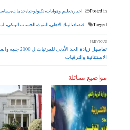
Posted in
اخبار
،
تعليم وهوايات
،
تكنولوجيا
،
خدمات
،
سياسة
Tagged
اقتصاد
،
البنك الاهلي
،
البنوك
،
الحساب البنكي
،
الم
تصفّح
PREVIOUS
Previous
تفاصيل زيادة الحد الأدنى للمرتبات ل 000
المقالات
post:
الاستثنائية والترقيات
مواضيع مماثلة