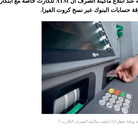
الفيزا من السرقة وحماية كارت الفيزا واسترجاعه عند ابتلاع ماكينة الصرف ال ATM للكارت خاصة مع ابتكار
قة حسابات البنوك عبر نسخ كروت الفيزا.
وماذا تفعل اذا ابتلعت ماكينة الصرف الكارت ؟