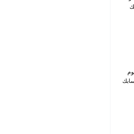
ك
وم
سابك