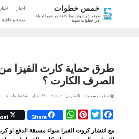
لتجاوز
خمس خطوات
اخبار
اخبار
لى
موقع شرح وتبسيط كافة مواضيع الحياة
لمحتوى
صحة و عافية
في خطوات سهلة
طرق حماية كارت الفيزا من ا
الصرف الكارت ؟
خطوات سعيدة
مارس 30, 2019
اخبار
تعليقات 4
W
Pi
T
Fa
ost
Share
ha
nt
wi
ce
مع انتشار كروت الفيزا سواء مسبقة الدفع او ك
ts
er
tte
bo