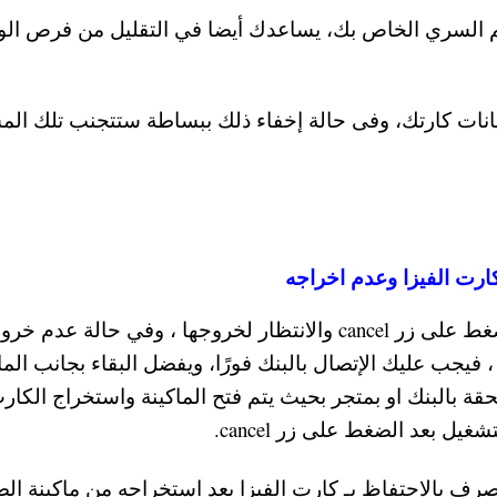
رقم السري الخاص بك، يساعدك أيضا في التقليل من فرص الو
انات كارتك، وفى حالة إخفاء ذلك ببساطة ستتجنب تلك الم
كارت الفيزا وعدم اخراجه
إذا ابتلعت مكاينة الصراف الآلى بطاقتك يجب الضغط على زر cancel والانتظار لخروجها ، وفي حالة عدم
فيجب عليك الإتصال بالبنك فورًا، ويفضل البقاء بجانب الما
 بالبنك او بمتجر بحيث يتم فتح الماكينة واستخراج الكارت
يل بعد الضغط على زر cancel.
لصرف بالاحتفاظ بـ كارت الفيزا بعد استخراجه من ماكينة ا