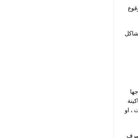
قوع
شاكل
 خروجها
كينة
 ، او
لصرف