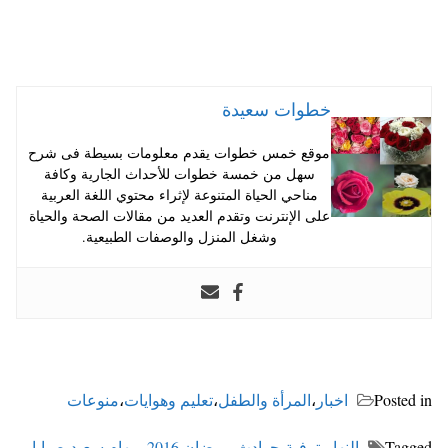
خطوات سعيدة
موقع خمس خطوات يقدم معلومات بسيطة فى شرح
سهل من خمسة خطوات للأحداث الجارية وكافة
مناحي الحياة المتنوعة لإثراء محتوي اللغة العربية
على الإنترنت وتقدم العديد من مقالات الصحة والحياة
وشغل المنزل والوصفات الطبيعية.
Posted in
اخبار
،
المرأة والطفل
،
تعليم وهوايات
،
منوعات
Tagged
النهار
،
ترفية
،
حوادث
،
رمضان 2016
،
ريهام سعيد
،
صبايا