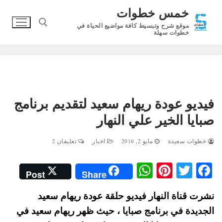
لتجاوز
خمس خطوات
لى
موقع شرح وتبسيط كافة مواضيع الحياة في
لمحتوى
خطوات سهلة
البحث عن:
فيديو عودة ريهام سعيد لتقديم برنامج
صبايا الخير علي النهار
خطوات سعيدة
مايو 2, 2016
اخبار
تعليقان 2
W
Pi
T
Fa
Post
Share
ha
nt
wi
ce
نشرت قناة النهار فيديو حلقة عودة ريهام سعيد
ts
er
tte
bo
الجديدة في برنامج صبايا ، حيث ظهر ريهام سعيد في
A
es
r
ok