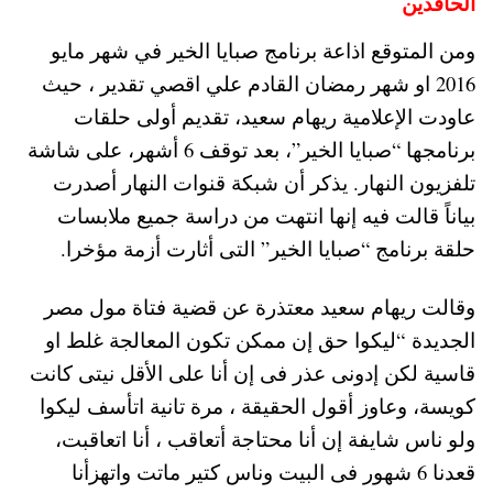
الحاقدين
ومن المتوقع اذاعة برنامج صبايا الخير في شهر مايو
2016 او شهر رمضان القادم علي اقصي تقدير ، حيث
عاودت الإعلامية ريهام سعيد، تقديم أولى حلقات
برنامجها “صبايا الخير”، بعد توقف 6 أشهر، على شاشة
تلفزيون النهار. يذكر أن شبكة قنوات النهار أصدرت
بياناً قالت فيه إنها انتهت من دراسة جميع ملابسات
حلقة برنامج “صبايا الخير” التى أثارت أزمة مؤخرا.
وقالت ريهام سعيد معتذرة عن قضية فتاة مول مصر
الجديدة “ليكوا حق إن ممكن تكون المعالجة غلط او
قاسية لكن إدونى عذر فى إن أنا على الأقل نيتى كانت
كويسة، وعاوز أقول الحقيقة ، مرة تانية اتأسف ليكوا
ولو ناس شايفة إن أنا محتاجة أتعاقب ، أنا اتعاقبت،
قعدنا 6 شهور فى البيت وناس كتير ماتت واتهزأنا