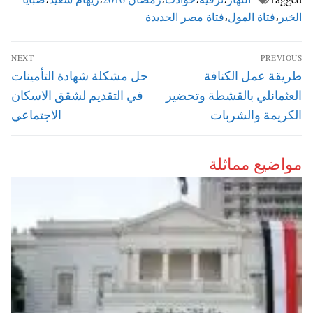
الخير
،
فتاة المول
،
فتاة مصر الجديدة
تصفّح
NEXT
PREVIOUS
المقالات
Next
Previous
طريقة عمل الكنافة
حل مشكلة شهادة التأمينات
post:
post:
العثمانلي بالقشطة وتحضير
في التقديم لشقق الاسكان
الكريمة والشربات
الاجتماعي
مواضيع مماثلة