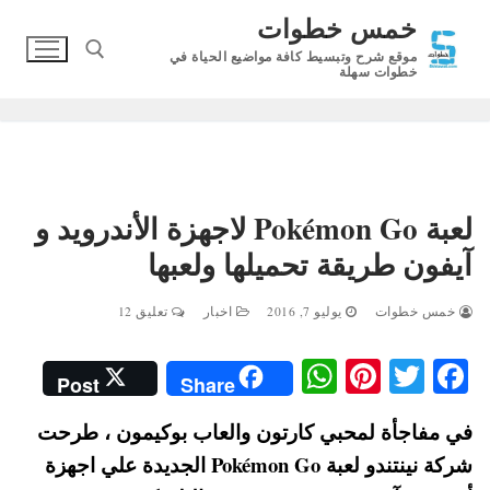
لتجاوز
خمس خطوات
لى
موقع شرح وتبسيط كافة مواضيع الحياة في
لمحتوى
خطوات سهلة
البحث عن:
لعبة Pokémon Go لاجهزة الأندرويد و
آيفون طريقة تحميلها ولعبها
خمس خطوات
يوليو 7, 2016
اخبار
تعليق 12
W
Pi
T
Fa
Post
Share
ha
nt
wi
ce
في مفاجأة لمحبي كارتون والعاب بوكيمون ، طرحت
ts
er
tte
bo
شركة نينتندو لعبة Pokémon Go الجديدة علي اجهزة
A
es
r
ok