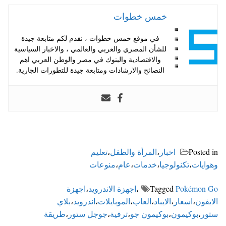
خمس خطوات
في موقع خمس خطوات ، نقدم لكم متابعة جيدة
للشأن المصري والعربي والعالمي ، والاخبار السياسية
والاقتصادية والبنوك في مصر والوطن العربي اهم
النصائح والارشادات ومتابعة جيدة للتطورات الجارية.
Posted in
اخبار
،
المرأة والطفل
،
تعليم
وهوايات
،
تكنولوجيا
،
خدمات
،
عام
،
منوعات
Pokémon Go
Tagged
،
اجهزة الاندرويد
،
اجهزة
الايفون
،
اسعار
،
الايباد
،
العاب
،
الموبايلات
،
اندرويد
،
بلاي
ستور
،
بوكيمون
،
بوكيمون جو
،
ترفية
،
جوجل ستور
،
طريقة