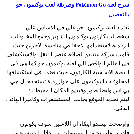
شرح لعبة Pokémon Go وطريقة لعب بوكيمون جو
بالتفصيل
تعتمد لعبة بوكيمون جو علي في الاساس علي
شخصيات كارتون بوكيمون الشهير وجمع المخلوقات
الرقمية لاستخدامها لاحقا في منافسة الاخرين حيث
قامت شركة نينتندو باضافة عنصر التنقل والاستكشاف
فى العالم الواقعى الي لعبة بوكيمون جو كما هى فى
القصة الاساسية للكارتون، حيث تعتمد فى استكشافها
لمخلوقات البوكيمون على خوارزمية تستخدم ال جي
بي اس وايضا صور وفيديو المكان المحيط بك
ليتم تحديد الموقع بجانب المستشعرات وكاميرا الهاتف
الذكى.
واوضحت نينتندو أيضًا، أن اللاعبين سوف يكونون
قادرين على تجاوز المستويات من خلال القبض على