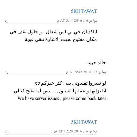
5KHTAWAT
يوليو 16, 2016 AT 5:14 م
رد
اتاكد ان جي بي اس شغال ، و حاول تقف في
مكان مفتوح بحيث الاشارة تبقي قوية
خالد حبيب
يوليو 15, 2016 AT 5:42 م
رد
لو تقدروا تفيدوني بقى كثر خيركم 🙂
انا نزلتها و عملتها انستول…. بس لما تفتح كتبلي
We have server issues , please come back later
5KHTAWAT
يوليو 16, 2016 AT 12:20 ص
رد