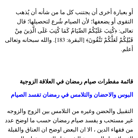
أو بعبارة أخرى أن يجتنب كل ما من شأنه أن يُذهب
التقوى أو يضعفها؛ لأن الصيام شُرع لتحصيلها؛ قال
تعالى: ﴿كُتِبَ عَلَيْكُمُ الصِّيَامُ كَمَا كُتِبَ عَلَى الَّذِينَ مِنْ
قَبْلِكُمْ لَعَلَّكُمْ تَتَّقُونَ﴾ [البقرة: 183].
والله سبحانه وتعالى
أعلم.
قائمة مفطرات صيام رمضان في العلاقة الزوجية
البوس والاحضان والتلامس في رمضان تفسد الصيام
التقبيل والحضن وغيره من التلامس بين الزوج والزوجه
غير مستحب و يفسد صيام رمضان حسب ما اوضح عدد
من فقهاء الدين ، الا ان البعض اوضح ان العناق والقبلة