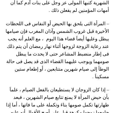
الشهرية كتبها المولى عز وجل على بنات آدم كما أن
أمهات المؤمنين لم يفعلن ذلك .
– المرأة التى يلحق بها الحيض أو النفاس فى اللحظات
الأخيرة قبل غروب الشمس وآذان المغرب فإن صيامها
يبطل وعليها أيضاَ قضاء هذا اليوم ، مع العلم أنه
يجب
عند رعاية الزوجة لزوجها أثناء نهار رمضان أن يتم ذلك
فى إطار منضبط المشاعر حتى لا يحدث ما يبطل
صومهما ويوجب عليهما القضاء الذى قد يصل فى حالة
الوطأ إلى صيام شهرين متتابعين ، أو إطعام ستين
مسكيناَ .
– إذا كان الزوجان لا يستطيعان بالفعل الصيام ، علماَ
بأن حيض المرأة لا يمنع تتابع صيام الشهرين ، فبعد
طهارتها تكمل صومها بناءَ وتكملة على ما فاتها ، أما إذا
جامعها زوجها مكرهة قيل على أصح الأقوال أنه عليه