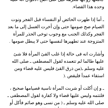
وحده هذا القضاء.
ـ أما إذا طهرت الحائض أو النفساء قبل الفجر ونوت
الصيام صح صومها حتى وإن أخرت الغسل إلى ما بعد
الفجر وكذلك الجنب مع وجوب توخى الحذر للمرأة
المتزوجة عند تطهيرها لنفسها حتى لا يبطل صومها .
وأشارت انه فى حالة إذا غلب القئ المرأة فلا شئ
عليها طالما لم تتعمده لقول المصطفى ـ صلى الله
عليه وسلم ـ(من ذرق القئ فليس عليه قضاء ومن
استقاء عمداَ فليقض .(
ـ و إن أكلت أو شربت المرأة ناسية فصيامها صحيح ،
فلتتمه وليس عليها قضاء ولا كفارة لقول المصطفى ـ
صلى الله عليه وسلم ـ ( من نسى وهو صائم فأكل أو