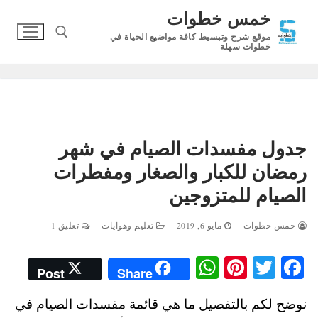
لتجاوز
خمس خطوات
لى
موقع شرح وتبسيط كافة مواضيع الحياة في
لمحتوى
خطوات سهلة
البحث عن:
جدول مفسدات الصيام في شهر
رمضان للكبار والصغار ومفطرات
الصيام للمتزوجين
خمس خطوات
مايو 6, 2019
تعليم وهوايات
تعليق 1
W
Pi
T
Fa
Post
Share
ha
nt
wi
ce
نوضح لكم بالتفصيل ما هي قائمة مفسدات الصيام في
ts
er
tte
bo