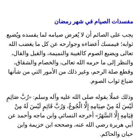
مفسدات الصيام في شهر رمضان
يجب على الصائم أن لا يُعرض صيامه لما يفسده ويُضيع
ثوابه؛ فيمسك أعضاءه وجوارحه عن كل ما يغضب الله
تعالى ويضيع الصوم كالغيبة والنميمة، والقيل والقال،
والنظر إلى ما حرمه الله تعالى، والخصام والشقاق،
وقطع صلة الرحم، وغير ذلك من الأمور التي من شأنها
ضياع ثواب الصوم.
وذلك عملًا بقوله صلى الله عليه وآله وسلم: «رُبَّ صَائِمٍ
لَيْسَ لَهُ مِنْ صِيَامِهِ إِلَّا الْجُوعُ، وَرُبَّ قَائِمٍ لَيْسَ لَهُ مِنْ
قِيَامِهِ إِلَّا السَّهَرُ» أخرجه النسائي وابن ماجه وأحمد عن
أبي هريرة رضي الله عنه، وصححه ابن خزيمة وابن
حبان والحاكم.