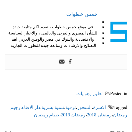
خمس خطوات
في موقع خمس خطوات ، نقدم لكم متابعة جيدة
للشأن المصري والعربي والعالمي ، والاخبار السياسية
والاقتصادية والبنوك في مصر والوطن العربي اهم
النصائح والارشادات ومتابعة جيدة للتطورات الجارية.
Posted in
تعليم وهوايات
Tagged
الاسرة
،
السحور
،
ترفية
،
تنمية بشرية
،
دار الافتاء
،
رجيم
رمضان
،
رمضان 2018
،
رمضان 2019
،
صيام رمضان
تصفّح
NEXT
PREVIOUS