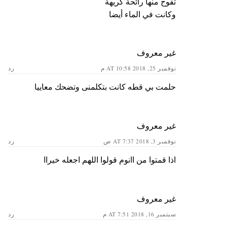
تفوح منها رائحة كريهة
وكانت في الماء أيضا
غير معروف
نوفمبر 25, 2018 AT 10:58 م
رد
حلمت بي قطه كانت بتكلمنى وتضحك معاييا
غير معروف
نوفمبر 3, 2018 AT 7:37 ص
رد
اذا قمتوا من اانوم قولوا اللهم اجعله خيراا
غير معروف
سبتمبر 16, 2018 AT 7:51 م
رد