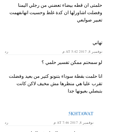
حلمتى ان قطه بيضاء تعضني من رجلي اليمنا
وفضلت اشاورلها ان كدة غلط وحسيت انهاىفهمت
تعبير صوابعي
تهاني
نوفمبر 8, 2017 AT 5:42 م
رد
لو سمحتم ممكن تفسير حلمي ؟
انا حلمت بقطة سوداء بتنونو كتير من بعيد وفضلت
تقرب عليا هي منظرها مش مخيف لاكن كانت
بتبصلي بعيونها جدا
5KHTAWAT
نوفمبر 8, 2017 AT 7:46 م
رد