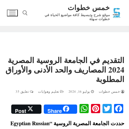
لتجاوز
خمس خطوات
لى
موقع شرح وتبسيط كافة مواضيع الحياة في
لمحتوى
خطوات سهلة
البحث عن:
التقديم في الجامعة الروسية المصرية
2024 المصاريف والحد الأدنى والأوراق
المطلوبة
خمس خطوات
يوليو 16, 2024
تعليم وهوايات
تعليق 35
W
Pi
T
Fa
Post
Share
ha
nt
wi
ce
حددت الجامعة المصرية الروسية “Egyptian Russian
ts
er
tte
bo