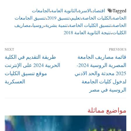
Tagged
اقتصاد
،
الاسرة
،
الثانوية العامة
،
الجامعات
الخاصة
،
الكليات الخاصة
،
تعليم
،
تنسيق 2019
،
تنسيق الجامعات
الخاصة
،
تنسيق الكليات الخاصة
،
تنمية بشرية
،
روسيا
،
مصاريف
الكليات
،
نتيجة الثانوية العامة 2018
تصفّح
NEXT
PREVIOUS
المقالات
Next
Previous
قائمة مصاريف الجامعة
طريقة التقديم في الكلية
post:
post:
المصرية الروسية 2024-
الحربية 2024 على الإنترنت
2025 محدثة والحد الادني
موقع تنسيق الكليات
لدخول كليات الجامعة
العسكرية
الروسية في مصر
مواضيع مماثلة