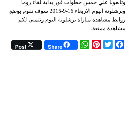
وتابعونا علي خمس خطوات فور بداية لقاء روما
وبرشلونة اليوم الاربعاء 16-9-2015 سوف نقوم بوضع
روابط مشاهدة مباراة برشلونة اليوم ونتمني لكم
مشاهدة ممتعة.
W
Pi
T
Fa
Post
Share
ha
nt
wi
ce
ts
er
tte
bo
A
es
r
ok
pp
t