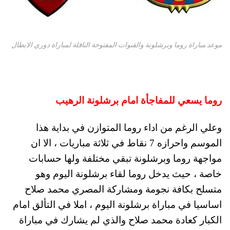
موعد مباراة روما وبرشلونة والقنوات المفتوحة الناقلة لمباراة دوري الابطال
روما يسعي للمفاجأة امام برشلونة الرهيب
وعلي الرغم من اداء روما المتوازن في بداية هذا
الموسم واحرازه 7 نقاط في ثلاثة مباريات ، الا ان
مواجهة روما وبرشلونة تبقي مختلفة ولها حسابات
خاصة ، حيث يدخل روما لقاء برشلونة اليوم وهو
متسلح بكافة نجومة ومشاركة المصري محمد صلاح
اساسيا في مباراة برشلونة اليوم ، املا في التألق امام
الكبار كعادة محمد صلاح والذي لم يشارك في مباراة