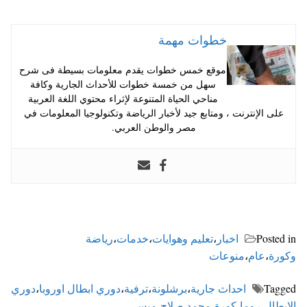
خطوات مهمة
موقع خمس خطوات يقدم معلومات بسيطة فى شرح
سهل من خمسة خطوات للأحداث الجارية وكافة
مناحي الحياة المتنوعة لإثراء محتوي اللغة العربية
على الإنترنت ، ومتابع جيد لأخبار الرياضة وتكنولوجيا المعلومات في
مصر والوطن العربي.
Posted in
اخبار
،
تعليم وهوايات
،
خدمات
،
رياضة
وكورة
،
عام
،
منوعات
Tagged
احداث جارية
،
برشلونة
،
ترفية
،
دوري ابطال اوروبا
،
دوري
الابطال
،
روما
،
كورة
،
محمد صلاح
،
ميسي