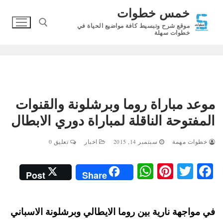
لتجاوز
خمس خطوات
لى
موقع شرح وتبسيط كافة مواضيع الحياة في
لمحتوى
خطوات سهلة
البحث عن:
موعد مباراة روما وبرشلونة والقنوات
المفتوحة الناقلة لمباراة دوري الابطال
خطوات مهمة
سبتمبر 14, 2015
اخبار
تعليق 0
W
Pi
T
Fa
Post
Share
ha
nt
wi
ce
ts
er
tte
bo
في مواجهة نارية بين روما الايطالي وبرشلونة الاسباني
A
es
r
ok