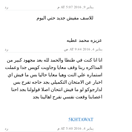
يناير 9, 2016 AT 5:07 م
رد
للاسف مفيش جديد حتي اليوم
عزيزه محمد عطيه
يناير 4, 2016 AT 9:44 ص
رد
انا انا كنت في طنطا والحمد لله بعد مجهود كبير من
المذاكره ربنا وقف معايا وجاوبت كويس جدا وعملت
استماره علي النت وهيا معايا حاليا بس ما فيش اي
اخبار عن الامتخان التكميلي بجد حاجه تفرح بس
لدارجوكو لو ما فيش انتحان اصلا قولولنا بجد احنا
اعصابنا وقعت نفسي نفرح اهالينا بجد
5KHTAWAT
يناير 4, 2016 AT 5:40 م
رد