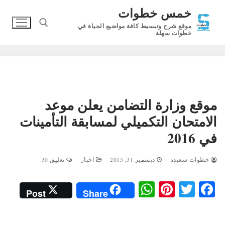
لتجاوز
خمس خطوات
لى
موقع شرح وتبسيط كافة مواضيع الحياة في
لمحتوى
خطوات سهلة
البحث عن:
موقع وزارة التضامن يعلن موعد
الامتحان التكميلي لمسابقة التأمينات
في 2016
خطوات سعيدة
ديسمبر 31, 2015
اخبار
تعليق 30
W
Pi
T
Fa
Post
Share
ha
nt
wi
ce
ts
er
tte
bo