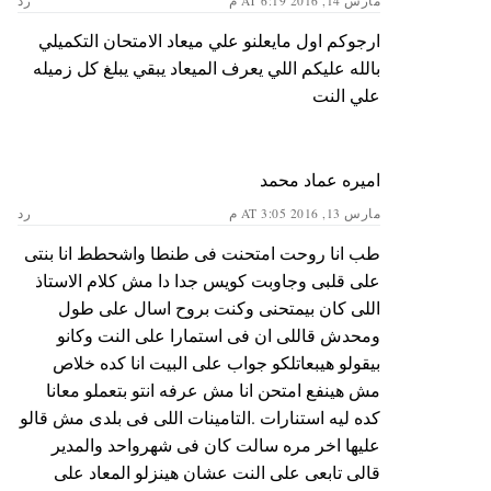
مارس 14, 2016 AT 6:19 م
رد
ارجوكم اول مايعلنو علي ميعاد الامتحان التكميلي
بالله عليكم اللي يعرف الميعاد يبقي يبلغ كل زميله
علي النت
اميره عماد محمد
مارس 13, 2016 AT 3:05 م
رد
طب انا روحت امتحنت فى طنطا واشحطط انا بنتى
على قلبى وجاوبت كويس جدا دا مش كلام الاستاذ
اللى كان بيمتحنى وكنت بروح اسال على طول
ومحدش قاللى ان فى استمارا على النت وكانو
بيقولو هيبعاتلكو جواب على البيت انا كده خلاص
مش هينفع امتحن انا مش عرفه انتو بتعملو معانا
كده ليه استنارات .التامينات اللى فى بلدى مش قالو
عليها اخر مره سالت كان فى شهرواحد والمدير
قالى تابعى على النت عشان هينزلو المعاد على