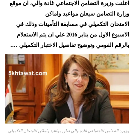
اعلنت وزيرة التضامن الاجتماعي غادة والي، ان موقع
A
es
r
ok
وزارة التضامن سيعلن مواعيد واماكن
pp
t
الامتحان التكميلي في مسابقة التأمينات وذلك في
الاسبوع الاول من يناير 2016 علي ان يتم الاستعلام
بالرقم القومي وتوضيح تفاصيل الاختبار التكميلي ….
وزيرة التضامن الاجتماعي غادة والي تعلن مواعيد واماكن الامتحان التكميلي