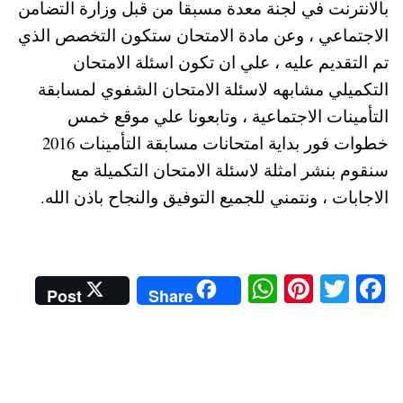
بالانترنت في لجنة معدة مسبقا من قبل وزارة التضامن
الاجتماعي ، وعن مادة الامتحان ستكون التخصص الذي
تم التقديم عليه ، علي ان تكون اسئلة الامتحان
التكميلي مشابهه لاسئلة الامتحان الشفوي لمسابقة
التأمينات الاجتماعية ، وتابعونا علي موقع خمس
خطوات فور بداية امتحانات مسابقة التأمينات 2016
سنقوم بنشر امثلة لاسئلة الامتحان التكميلة مع
الاجابات ، ونتمني للجميع التوفيق والنجاح باذن الله.
W
Pi
T
Fa
Post
Share
ha
nt
wi
ce
ts
er
tte
bo
A
es
r
ok