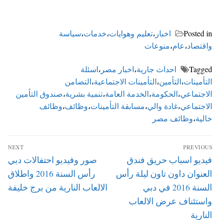
Posted in
اخبار
،
تعليم وهوايات
،
خدمات
،
سياسة
واقتصاد
،
عام
،
منوعات
Tagged
احداث جارية
،
اخبار مصر
،
اسئلة
التأمينات
،
التأمين
،
التأمينات الاجتماعية
،
التضامن
الاجتماعي
،
الحكومة
،
الخدمة العامة
،
تنمية بشرية
،
صندوق التأمين
الاجتماعي
،
غادة والي
،
مسابقة التأمينات
،
وظائف
،
وظائف
خالية
،
وظائف مصر
تصفّح
NEXT
PREVIOUS
المقالات
Next
Previous
فيديو اسباب حريق فندق
صور وفيديو احتفالات دبي
post:
post:
العنوان داون تاون ليلة رأس
رأس السنة 2016 واطلاق
السنة 2016 في دبي
الالعاب النارية من برج خليفة
واستئناف عرض الالعاب
النارية