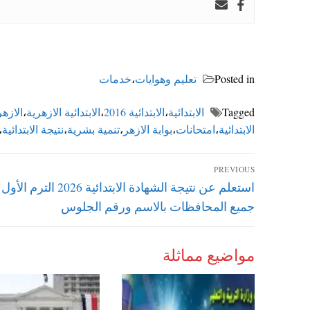
Posted in
تعليم وهوايات
،
خدمات
Tagged
الابتدائية
،
الابتدائية 2016
،
الابتدائية الازهرية
،
الازهر
الابتدائية
،
امتحانات
،
بوابة الازهر
،
تنمية بشرية
،
نتيجة الابتدائية
،
تصفّح
PREVIOUS
Previous
استعلم عن نتيجة الشهادة الابتدائية 2026 ال
المقالات
post:
جميع المحافظات بالاسم ورقم الجلوس
مواضيع مماثلة