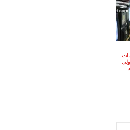
يات
اولى
حد