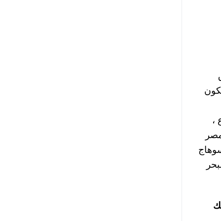
 برق
علي ان تكون
،
مصر
ي محافظة سوهاج
بحر
للينك