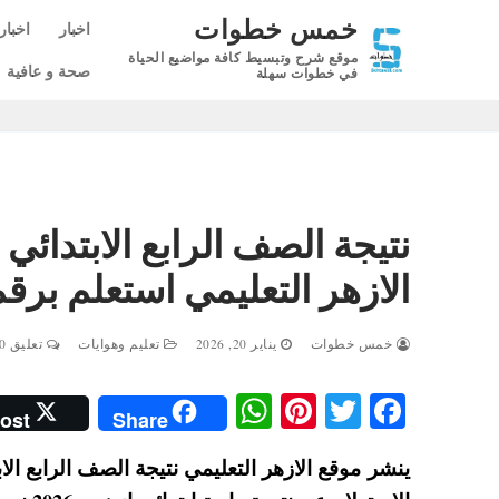
لتجاوز
خمس خطوات
اخبار
اخبار
لى
موقع شرح وتبسيط كافة مواضيع الحياة
لمحتوى
صحة و عافية
في خطوات سهلة
الازهر التعليمي استعلم بر
خمس خطوات
يناير 20, 2026
تعليم وهوايات
تعليق 0
W
Pi
T
Fa
ost
Share
ha
nt
wi
ce
ts
er
tte
bo