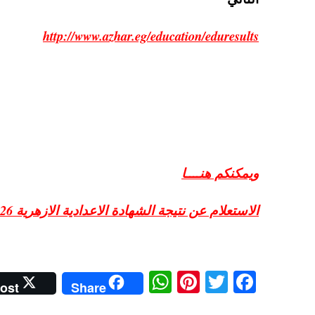
http://www.azhar.eg/education/eduresults
ويمكنكم هنــــا
الاستعلام عن نتيجة الشهادة الاعدادية الازهرية 2026
W
Pi
T
Fa
ost
Share
ha
nt
wi
ce