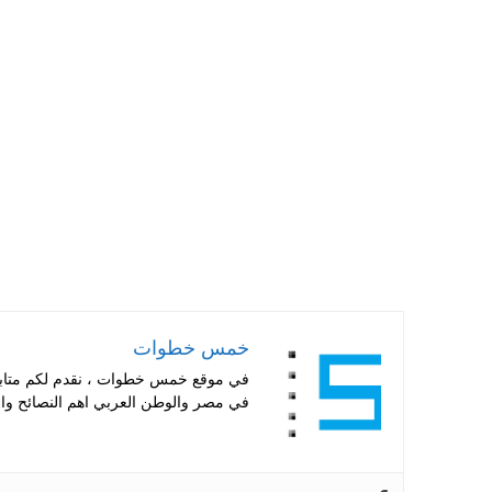
ts
er
tte
bo
A
es
r
ok
pp
t
خمس خطوات
في موقع خمس خطوات ، نقدم لكم متابعة 
في مصر والوطن العربي اهم النصائح والا