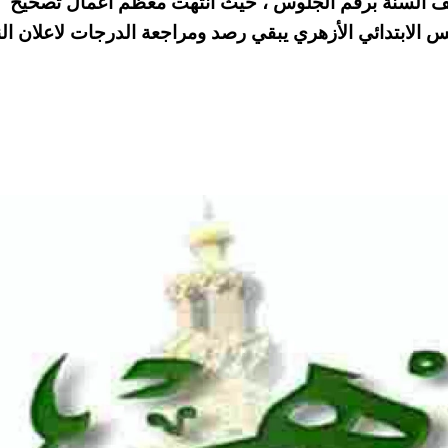
لام عن نتيجة رابعة ابتدائي ازهري 2026 نصف السنة برقم الجلوس ، حيث انتهت معظم اعمال تصحيح
 الابتدائي الأزهري يبقي رصد ومراجعة الدرجات لاعلان الن