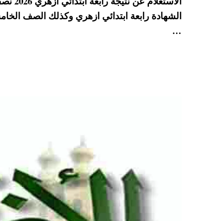
الاستع
A
es
r
ok
الشهادة رابعة ابتدائي ازهري وكذلك الصف الخامس
pp
t
…