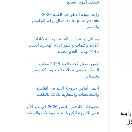
نتيجتك اليوم السابع
رابط نتيجة الدبلومات الفنية 2026
nategafany.emis شغال برقم الجلوس
والاسم
رسائل تهنئة رأس السنة الهجرية 1448-
2027 وكلمات و صور العام الهجري الجديد
1445 ودعاء العام الجديد
جميع أسعار كحك العيد 2026 وعلب
البسكويت في محلات العبد وبسكو مصر
وتيسباس
اجمل أماكن خروجة العيد في القاهرة
والمحافظات واسعارها 2026 بالتفصيل
تخفيضات كارفور مارس 2026 في عيد الأم
ابعة
علي الاجهزة الكهربائية والموبايلات والمطبخ
لترم الاول خلال