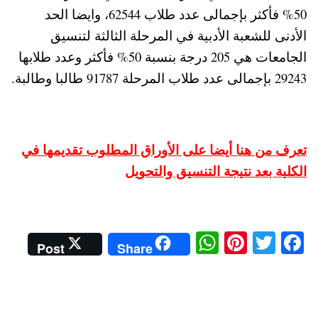
50% فأكثر بإجمالى عدد طلاب 62544، وايضا الحد
الأدنى للشعبة الأدبية في المرحلة الثالثة لتنسيق
الجامعات هي 205 درجة بنسبة 50% فأكثر وعدد طلابها
29243 بإجمالى عدد طلاب المرحلة 91787 طالبا وطالبة.
تعرف من هنا أيضا على الأوراق المطلوب تقديمها في
الكلية بعد نتيجة التنسيق والتحويل
W
Pi
T
Fa
Post
Share
ha
nt
wi
ce
ts
er
tte
bo
A
es
r
ok