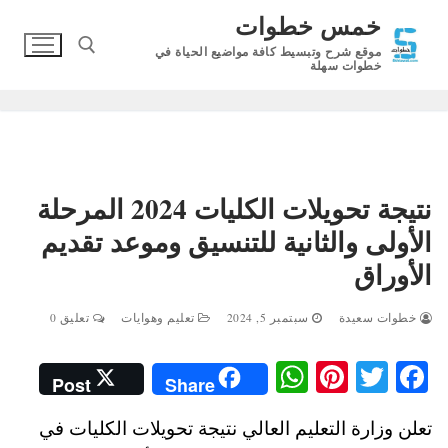
لتجاوز
خمس خطوات
لى
موقع شرح وتبسيط كافة مواضيع الحياة في
لمحتوى
خطوات سهلة
البحث عن:
نتيجة تحويلات الكليات 2024 المرحلة
الأولى والثانية للتنسيق وموعد تقديم
الأوراق
خطوات سعيدة
سبتمبر 5, 2024
تعليم وهوايات
تعليق 0
W
Pi
T
Fa
Post
Share
ha
nt
wi
ce
تعلن وزارة التعليم العالي نتيجة تحويلات الكليات في
ts
er
tte
bo