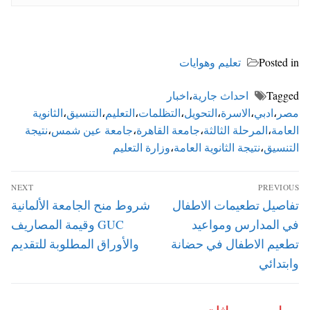
Posted in
تعليم وهوايات
Tagged
احداث جارية
،
اخبار
مصر
،
ادبي
،
الاسرة
،
التحويل
،
التظلمات
،
التعليم
،
التنسيق
،
الثانوية
العامة
،
المرحلة الثالثة
،
جامعة القاهرة
،
جامعة عين شمس
،
نتيجة
التنسيق
،
نتيجة الثانوية العامة
،
وزارة التعليم
تصفّح
NEXT
PREVIOUS
المقالات
Next
Previous
تفاصيل تطعيمات الاطفال
شروط منح الجامعة الألمانية
post:
post:
في المدارس ومواعيد
GUC وقيمة المصاريف
تطعيم الاطفال في حضانة
والأوراق المطلوبة للتقديم
وابتدائي