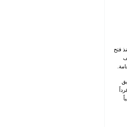
3 طالب، حتى الآن، منذ فتح
هد الحكومية التى يبلغ عدد طلابها 65 ألف
تنسيق
4100 طالب وطالبة سجلوا رغباتهم بالشهادات الأجنبية حتى الآن، فيما حاول 6842 فرداً
ادلة العربية فسجل 12024 طالباً