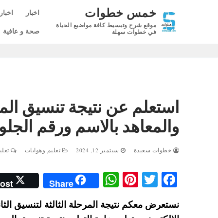
لتجاوز
خمس خطوات
اخبار
اخبار
لى
موقع شرح وتبسيط كافة مواضيع الحياة
لمحتوى
صحة و عافية
في خطوات سهلة
والمعاهد بالاسم ورقم الجلو
خطوات سعيدة
سبتمبر 12, 2024
تعليم وهوايات
تعليق
W
Pi
T
Fa
ost
Share
ha
nt
wi
ce
ts
er
tte
bo