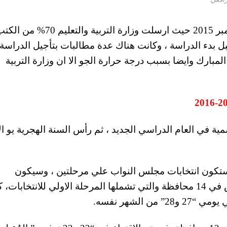
وتبدأ الدراسة في المدارس المصرية يوم 28 سبتمبر 2015 حيث ارسلت وزارة التربية والتعليم 70% 
بل بدء الدراسة ، وكانت هناك عدة مطالبات بتأجيل الدراسة
مبارك وايضا بسبب درجة حرارة الجو الا ان وزارة التربية
6 اكتوبر 2015 اول اجازة رسمية في العام الدراسي الجديد ، ثم رأس السنة الهجرية يو 
أيام انتخابات البرلمان 2015 ، حيث ستكون انتخابات مجلس النواب علي مرحلتين ، وسيكون
يومي “18 و19 أكتوبر” المُقبل إجازة في المدارس في 14 محافظة والتي تشملها المرحلة الاولي للانتخابات
الشهر نفسه.