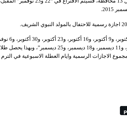
أما عن المرحلة الثانية من الانتخابات، والتي تشمل 13 محافظة، فسيتم الاقتراع في “2
واخيرا ايام الجمعة وعطلة نهاية الاسبوع هي “2 أكتوبر، و9 أكت
و13 نوفمبر، و20 نوفبمر، و27 نوفمبر، و4 ديسمبر، و11 ديسمبر، و18 ديسمبر، و25 ديسمبر”، وبهذا يح
الاول هي مجموع الاجازات الرسمية وايام العطلة الاسبوعية في الترم 
P