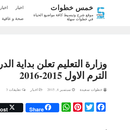
لتجاوز
خمس خطوات
اخبار
اخبار
لى
موقع شرح وتبسيط كافة مواضيع الحياة
لمحتوى
صحة و عافية
في خطوات سهلة
الترم الاول 2015-2016
خطوات سعيدة
سبتمبر 4, 2015
اخبار
تعليقات 3
W
Pi
T
Fa
ost
Share
ha
nt
wi
ce
ts
er
tte
bo