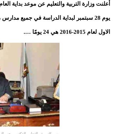
A
es
r
ok
أعلنت وزارة التربية والتعليم عن موعد بداية الع
pp
t
يوم 28 سبتمبر لبداية الدراسة في جميع مدار
الاول لعام 2015-2016 هي 24 يومًا ….
وزير التربية والتعليم الدكتور محب ال