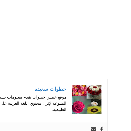
ts
er
tte
bo
A
es
r
ok
pp
t
خطوات سعيدة
موقع خمس خطوات يقدم معلومات بسيطة
المتنوعة لإثراء محتوي اللغة العربية عل
الطبيعية.