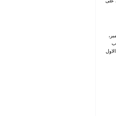
2 و23 نوفمبر” المُقبل، على
وبر، و16 أكتوبر، و23 أكتوبر، و30 أكتوبر، و6 نوفمبر،
صل طلاب
الاول