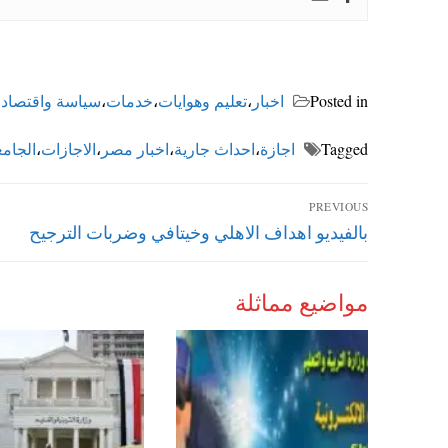
Posted in
اخبار
،
تعليم وهوايات
،
خدمات
،
سياسة واقتصاد
،
Tagged
اجازة
،
احداث جارية
،
اخبار مصر
،
الاجازات
،
الجام
تصفّح
PREVIOUS
Previous
بالفيديو اهداف الاهلي وخيتافي وضربات الترجيح
المقالات
post:
مواضيع مماثلة