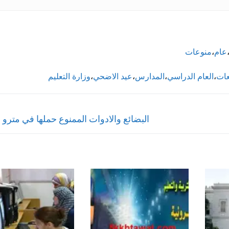
عام
،
منوعات
عات
،
العام الدراسي
،
المدارس
،
عيد الاضحي
،
وزارة التعليم
Next
البضائع والادوات الممنوع حملها في مترو ا
post: