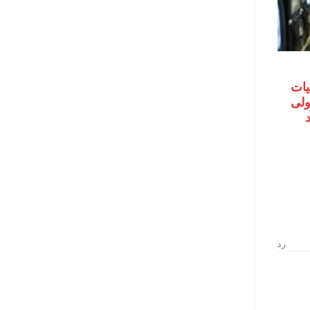
يات
اولى
حد
رد