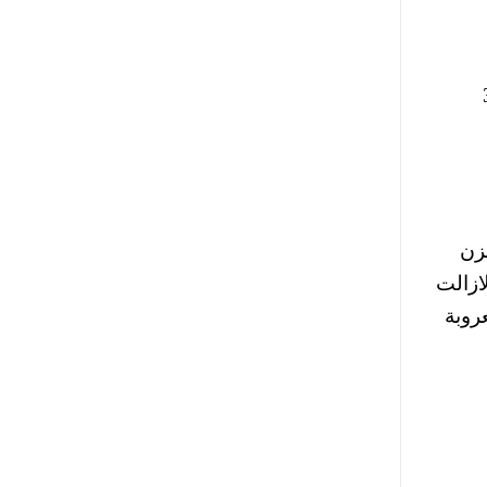
ًا، و5 بحرينيين، و32
خزن
ازالت
 العروبة