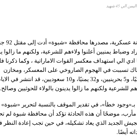
الي 45 شهيد
ومن جانبها اعلنت وزارة الدفاع اليمنية، وج
 أفراد وضباط يمنيين أعلنوا ولاءهم للشرعية، ولكنهم ما زالوا ي
ا ادي الي استهداف معكسر القوات الاماراتية ، وكما ذكرنا ف
هناك تسببت في الهجوم الصاروخي على المعسكر، ومخازن
الأسلحة بـ«صافر»، والذي قتل على إثره 45 إماراتيًا، و5 بحرينيين، و32 يمنيًا، و10 سعوديين، قد انتشر في ال
م للشرعية ولكنهم ما زالوا يدينون بالولاء للحوثيين وصالح.
ف بـ«وجود خطأ»، في تقدير الموقف بالنسبة لتحرير «شبوة» 
أرب، موضحًا أن هذه الحادثة تؤكد أن محافظة شبوة لم تح
 للجيش الجديد الذي يعاد تشكيله، في حين تجب إعادة النظر 
ه أيضًا.