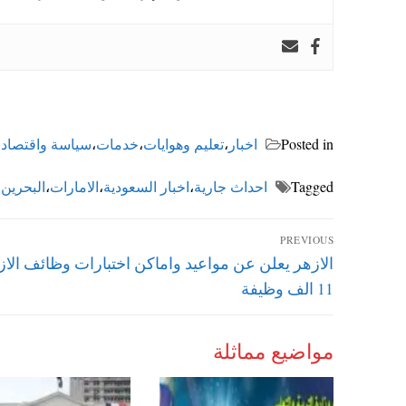
Posted in
اخبار
،
تعليم وهوايات
،
خدمات
،
سياسة واقتصاد
،
Tagged
احداث جارية
،
اخبار السعودية
،
الامارات
،
البحرين
،
تصفّح
PREVIOUS
Previous
الازهر يعلن عن مواعيد واماكن اختبارات وظائف الاز
المقالات
post:
11 الف وظيفة
مواضيع مماثلة