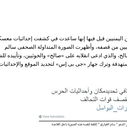
 اليمنيين قيل فيها إنها ساعدت في كشفت إحداثيات معسك
ثيين من قصفه، وأظهرت الصورة المتداولة الصحفى سالم
لح، والذي ادعى انقلابه على «صالح» والحوثيين، وتأييده لل
تهدفة وترك جهاز «جى بى إس» لتحديد الموقع والإحداثيات