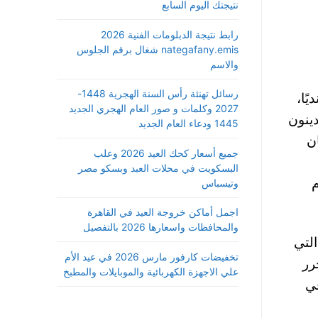
نتيجتك اليوم السابع
رابط نتيجة الدبلومات الفنية 2026
nategafany.emis شغال برقم الجلوس
والاسم
رسائل تهنئة رأس السنة الهجرية 1448-
ود خيانة عسكرية، مصدرها محافظة «شبوة» أدت إلى مقتل 92 جنديًا،
2027 وكلمات و صور العام الهجري الجديد
دينون
1445 ودعاء العام الجديد
ان
جميع أسعار كحك العيد 2026 وعلب
البسكويت في محلات العبد وبسكو مصر
ايام
وتيسباس
اجمل أماكن خروجة العيد في القاهرة
والمحافظات واسعارها 2026 بالتفصيل
التي
تخفيضات كارفور مارس 2026 في عيد الأم
رر
علي الاجهزة الكهربائية والموبايلات والمطبخ
في