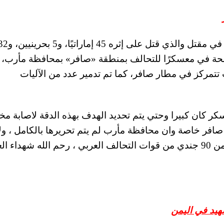
وتسبب الصاروخ الايراني الصنع من نوع «توشكا» في مقتل والذي قتل على إثره 45 إماراتي
زن الاسلحة في معسكرًا للتحالف بمنطقة «صافر» بمحافظة مأرب،
تتمركز في مطار صافر، كما تم تدمير عدد من الآليات
سكر كان كبيرا وحتي يتم تحديد الهدف بهذه الدقة لاصابة م
افر خاصة وان محافظة مأرب لم يتم تحريرها بالكامل ، ول
التحقيقات مستمرة لكشف سبب استشهاد اكثر من 90 جندي من قوات التحالف العربي ، رحم الله شهداء