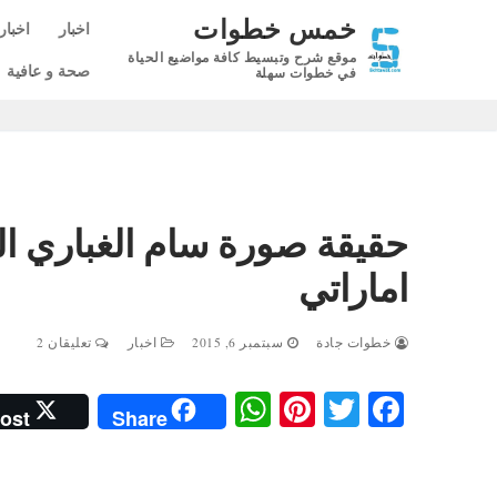
لتجاوز
خمس خطوات
اخبار
اخبار
لى
موقع شرح وتبسيط كافة مواضيع الحياة
لمحتوى
صحة و عافية
في خطوات سهلة
اماراتي
خطوات جادة
سبتمبر 6, 2015
اخبار
تعليقان 2
W
Pi
T
Fa
ost
Share
ha
nt
wi
ce
ts
er
tte
bo